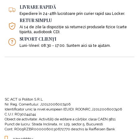
puși cu toții la un moment dat pe parcursul vieții.
LIVRARE RAPIDĂ
Expediere în 24-48h lucrătoare prin curier rapid sau Locker.
Audiobookul este structurat în două părți, după cum urmează:
RETUR SIMPLU
Ai 14 de zile la dispoziție să returnezi produsele fizice (carte
În prima parte, autoarea te va ajuta să îți dai seama cum te raportezi în
tipărită, audiobook CD).
momentul de față la limite, în funcție de felul în care ai fost crescută și
SUPORT CLIENȚI
educată, de ceea ce ai observat în familia ta, dar și de normele sociale ale
Luni-Vineri: 08:30 - 17:00. Suntem aici să te ajutăm.
mediului cultural general.
În partea a doua, vei fi îndrumată pas cu pas să îți creezi propria strategie în
privința limitelor și să îți elaborezi propriul plan Plan de Limite Proactive,
acele strategii necesare pentru trecerea de la comportamentul reactiv la cel
proactiv.
Dar haideți să vedem pe rând despre ce este vorba în acest audiobook:
SC ACT si Politon S.R.L
Nr. Reg. Comertului: J2012006007406
Identificator unic la nivel european (EUID): ROONRC.J2012006007406
PARTEA 1: Unirea punctelor cu trecutul
C.U.I: RO30244244
Obiect de activitate: Activităţi de editare a cărţilor, clasa CAEN 5811
Crearea de limite sănătoase te protejează de suferință emoțională, îți
Punct de lucru: Strada Inclinata, nr. 129, sector 5, Bucuresti
Cont: RO05RZBR0000060030672770 deschis la Raiffeisen Bank
menține intactă demnitatea și îți consolidează relațiile, inclusiv pe aceea