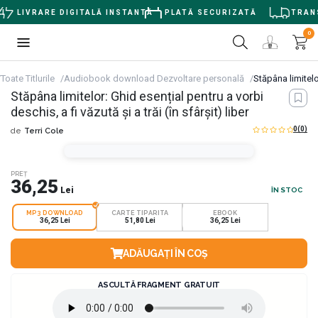
I
LIVRARE DIGITALĂ INSTANTĂ
PLATĂ SECURIZATĂ
TRANS
0
Toate Titlurile
Audiobook download Dezvoltare personală
Stăpâna limitelor
Stăpâna limitelor: Ghid esențial pentru a vorbi
deschis, a fi văzută și a trăi (în sfârșit) liber
0
(0)
de
Terri Cole
PREȚ
36,25
Lei
ÎN STOC
MP3 DOWNLOAD
CARTE TIPARITA
EBOOK
36,25 Lei
51,80 Lei
36,25 Lei
ADĂUGAȚI ÎN COȘ
ASCULTĂ FRAGMENT GRATUIT