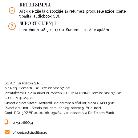
RETUR SIMPLU
Ai 14 de zile la dispoziție să returnezi produsele fizice (carte
tipărită, audiobook CD).
SUPORT CLIENȚI
Luni-Vineri: 08:30 - 17:00. Suntem aici să te ajutăm.
SC ACT si Politon S.R.L
Nr. Reg. Comertului: J2012006007406
Identificator unic la nivel european (EUID): ROONRC.J2012006007406
C.U.I: RO30244244
Obiect de activitate: Activităţi de editare a cărţilor, clasa CAEN 5811
Punct de lucru: Strada Inclinata, nr. 129, sector 5, Bucuresti
Cont: RO05RZBR0000060030672770 deschis la Raiffeisen Bank
0751066694
office@actsipoliton.ro