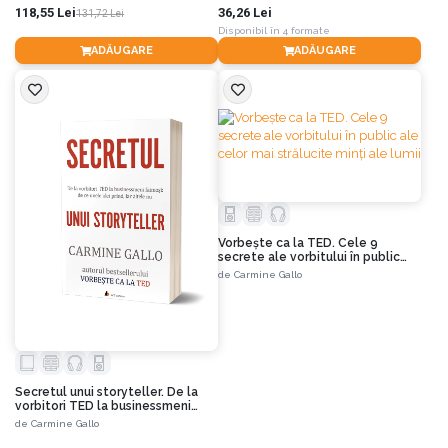
118,55 Lei
36,26 Lei
131,72 Lei
Disponibil în 4 formate
ADĂUGARE
ADĂUGARE
Vorbește ca la TED. Cele 9
secrete ale vorbitului în public
ale celor mai strălucite minți ale
de
Carmine Gallo
lumii
Secretul unui storyteller. De la
vorbitori TED la businessmeni
faimoși: de ce unele idei prind, iar
de
Carmine Gallo
altele nu