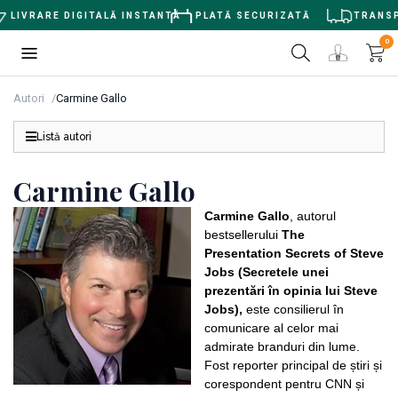
LIVRARE DIGITALĂ INSTANTĂ
PLATĂ SECURIZATĂ
TRANSPOR
0
Autori
Carmine Gallo
Listă autori
Carmine Gallo
Carmine Gallo
, autorul
bestsellerului
The
Presentation Secrets of Steve
Jobs (Secretele unei
prezentări în opinia lui Steve
Jobs),
este consilierul în
comunicare al celor mai
admirate branduri din lume.
Fost reporter principal de știri și
corespondent pentru CNN și