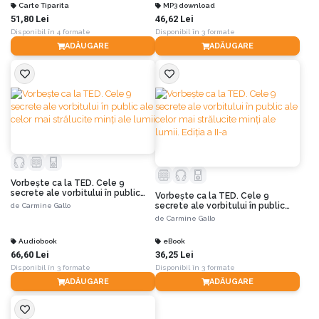
Carte Tiparita
MP3 download
51,80 Lei
46,62 Lei
Disponibil în 4 formate
Disponibil în 3 formate
ADĂUGARE
ADĂUGARE
Vorbește ca la TED. Cele 9
secrete ale vorbitului în public
Vorbește ca la TED. Cele 9
ale celor mai strălucite minți ale
secrete ale vorbitului în public
de
Carmine Gallo
lumii
ale celor mai strălucite minți ale
de
Carmine Gallo
lumii. Ediția a II-a
Audiobook
eBook
66,60 Lei
36,25 Lei
Disponibil în 3 formate
Disponibil în 3 formate
ADĂUGARE
ADĂUGARE