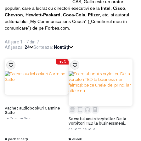
CBS, Gallo este un orator
popular, care a lucrat cu directori executivi de la
Intel, Cisco,
Chevron, Hewlett-Packard, Coca-Cola, Pfizer
, etc, și autorul
editorialului „My Communications Couch” („Consilierul meu în
comunicare”) de pe Forbes.com.
Afișare 1 - 7 din 7
Afișează:
24
Sortează:
Noutăți
-10%
Pachet audiobookuri Carmine
Gallo
de
Carmine Gallo
Secretul unui storyteller. De la
vorbitori TED la businessmeni
faimoși: de ce unele idei prind, iar
de
Carmine Gallo
altele nu
pachet carți
eBook