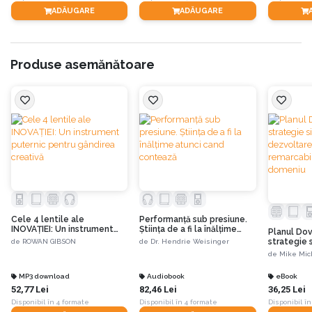
ADĂUGARE
ADĂUGARE
Partea I: CONFIRMAREA
Produse asemănătoare
Această primă secțiune a audiobookului te va ajuta să îți dai seama dacă ești
un antreprenor în devenire, adică o persoană care are potențialul de a deveni
antreprenor.
În acest scop autorul te familiarizează cu cele șase trăsături esențiale ale
unui antreprenor:
•
Vizionar,
Cele 4 lentile ale
Performanţă sub presiune.
•
Pasionat,
INOVAȚIEI: Un instrument
Știinţa de a fi la înălţime
Planul Dov
puternic pentru gândirea
atunci cand contează
strategie 
de
ROWAN GIBSON
de
Dr. Hendrie Weisinger
creativă
dezvoltare
de
Mike Mic
remarcabil
•
Cu bune abilități de rezolvare a problemelor,
domeniu
MP3 download
Audiobook
eBook
52,77 Lei
82,46 Lei
36,25 Lei
Disponibil în 4 formate
Disponibil în 4 formate
Disponibil în
•
Motivat,