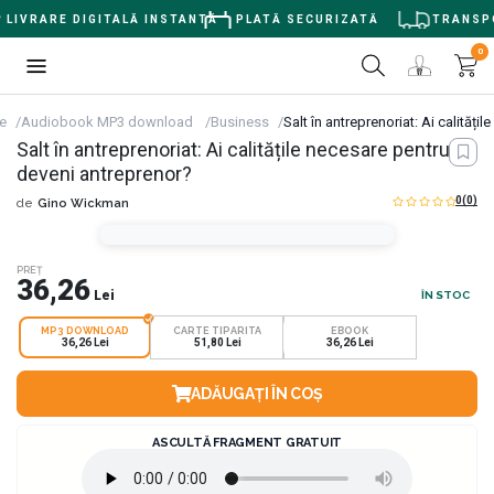
LIVRARE DIGITALĂ INSTANTĂ
PLATĂ SECURIZATĂ
TRANSPOR
0
le
Audiobook MP3 download
Business
Salt în antreprenoriat: Ai calităț
Salt în antreprenoriat: Ai calitățile necesare pentru a
deveni antreprenor?
0
(0)
de
Gino Wickman
PREȚ
36,26
Lei
ÎN STOC
MP3 DOWNLOAD
CARTE TIPARITA
EBOOK
36,26 Lei
51,80 Lei
36,26 Lei
ADĂUGAȚI ÎN COȘ
ASCULTĂ FRAGMENT GRATUIT