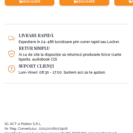
ADĂUGARE
ADĂUGARE
•
Capabil să își asume riscuri,
•
Responsabil.
LIVRARE RAPIDĂ
Expediere în 24-48h lucrătoare prin curier rapid sau Locker.
Gino Wickman denumește generic aceste șase trăsături spirit antreprenorial
RETUR SIMPLU
și îți arată foarte pe scurt ce se întâmplă atunci când îți lipsește fie și numai
Ai 14 de zile la dispoziție să returnezi produsele fizice (carte
una din aceste șase trăsături.
tipărită, audiobook CD).
SUPORT CLIENȚI
Tot aici regăsim și
definiția antreprenorului
în viziunea lui Gino
Luni-Vineri: 08:30 - 17:00. Suntem aici să te ajutăm.
Wickman: „cineva care sesizează o nevoie sau o oportunitate, iar apoi își
asumă riscul de a demara o afacere în scopul valorificării acesteia”.
O scurtă privire asupra tinerilor din noua generație care se gândesc să se
implice sau să preia afacerile familiilor lor îți va oferi o imagine realistă, dar
tristă, a sorții pe care o au cele mai multe afaceri de familie transmise din
generație în generație. Sfaturile pentru cei aflați într-o astfel de situație sunt
foarte pertinente.
SC ACT si Politon S.R.L
Nr. Reg. Comertului: J2012006007406