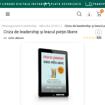
LIVRARE DIGITALĂ INSTANTĂ
PLATĂ SECURIZATĂ
TRANSPOR
0
Management/Leadership
eBooks (G.M.C.)
Criza de leadership şi leacul p
Criza de leadership şi leacul pieţei libere
0
(0)
de
John Allison