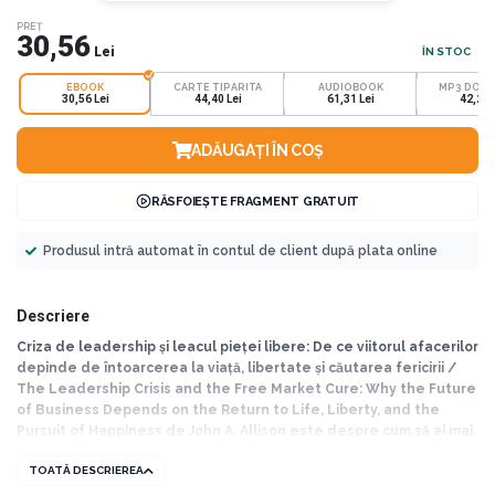
PREȚ
30,56
Lei
ÎN STOC
EBOOK
CARTE TIPARITA
AUDIOBOOK
MP3 DOW
30,56 Lei
44,40 Lei
61,31 Lei
42,20 
ADĂUGAȚI ÎN COȘ
RĂSFOIEȘTE FRAGMENT GRATUIT
Produsul intră automat în contul de client după plata online
Descriere
Criza de leadership și leacul pieței libere: De ce viitorul afacerilor
depinde de întoarcerea la viață, libertate și căutarea fericirii /
The Leadership Crisis and the Free Market Cure: Why the Future
of Business Depends on the Return to Life, Liberty, and the
Pursuit of Happiness de John A. Allison este despre cum să ai mai
mult succes în afaceri. Mai precis, este despre acele principii
TOATĂ DESCRIEREA
fundamentale care stau la baza succesului și fericirii individuale,
și care, se aplică în aceeași măsură tuturor organizațiilor și