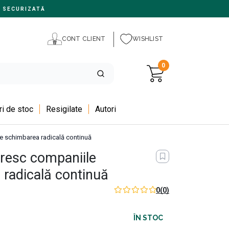
 SECURIZATĂ
CONT CLIENT
WISHLIST
0
i de stoc
Resigilate
Autori
re schimbarea radicală continuă
resc companiile
 radicală continuă
0
(0)
ÎN STOC