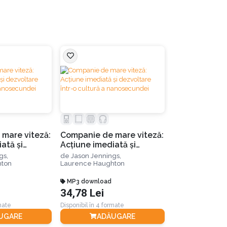
Lipsă stoc
mare viteză:
Companie de mare viteză:
Gândește măr
ată și
Acțiune imediată și
acționează p
tr-o cultură
dezvoltare într-o cultură
gs,
de
Jason Jennings,
își păstrează
dei
a nanosecundei
hton
Laurence Haughton
de
Jason Jennin
performante 
MP3 download
americane spi
Carte Tiparita
34,78 Lei
50,74 Lei
începuturi
rmate
Disponibil în 4 formate
Disponibil în 3 for
UGARE
ADĂUGARE
STOC E