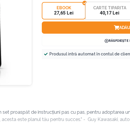
EBOOK
CARTE TIPARITA
27,65 Lei
40,17 Lei
ADĂU
RĂSFOIEȘTE
Produsul intră automat în contul de clie
 set proaspăt de instrucțiuni pas cu pas, pentru adoptarea une
t, acesta este planul tău pentru succes.” - Guy Kawasaki, autor