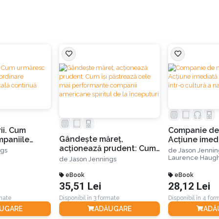
ii. Cum
Companie de 
Gândește măreț,
mpaniile
Acțiune imedi
acționează prudent: Cum
e schimbarea
dezvoltare în
ngs
de
Jason Jennin
își păstrează cele mai
tinuă
a nanosecun
Laurence Haug
de
Jason Jennings
performante companii
americane spiritul de la
eBook
eBook
35,51 Lei
28,12 Lei
începuturi
rmate
Disponibil în 3 formate
Disponibil în 4 fo
UGARE
ADĂUGARE
ADĂ