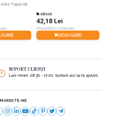
lată la baza
,
Alex Tapscott
ransformă
le și lumea.
eBook
eBook
42,18 Lei
8,80 Lei
rmate
Disponibil în 2 formate
Disponibil în 4 for
UGARE
ADĂUGARE
ADĂ
SUPORT CLIENȚI
Luni-Vineri: 08:30 - 17:00. Suntem aici să te ajutăm.
MARESTE-NE