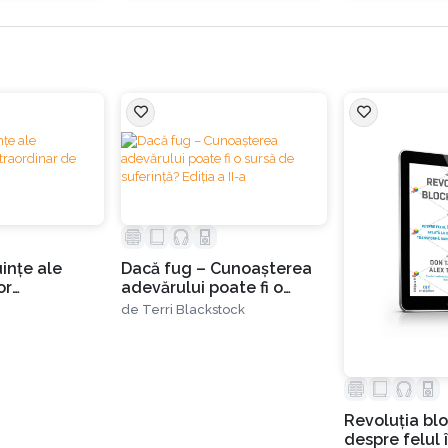
inţe ale
Dacă fug – Cunoașterea
or
adevărului poate fi o
 de eficace
sursă de suferință? Ediția
de
Terri Blackstock
a II-a
Revoluția bl
despre felul 