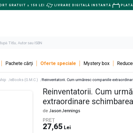
RT GRATUIT ≥ 150 LEI
LIVRARE DIGITALĂ INSTANTĂ
PLATĂ
Pachete cărți
Oferte speciale
Mystery box
Reducer
ship
eBooks (G.M.C.)
Reinventatorii. Cum urmăresc companiile extraordina
Reinventatorii. Cum urmă
extraordinare schimbarea
de
Jason Jennings
PREȚ
27,65
Lei