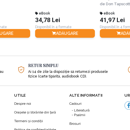
tehnologia af
de
Don Tapscott
bitcoinului t
eBook
banii, afaceri
eBook
34,78 Lei
41,97 Lei
Ediția a II-a
rmate
Disponibil în 4 formate
Disponibil în 4 fo
UGARE
ADĂUGARE
ADĂ
RETUR SIMPLU
sau
Ai 14 de zile la dispoziție să returnezi produsele
fizice (carte tipărită, audiobook CD).
UTILE
ALTE INFORMATII
UR
Despre noi
Cadouri
Literatură
Orașele și librăriile din țară
Psalmii
Termeni şi condiţii
Brosuri
Politica de confidenţialitate