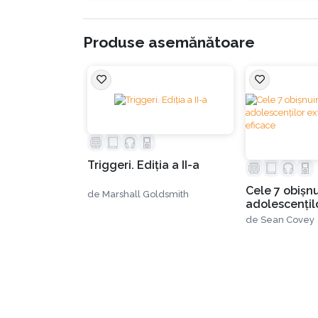
Produse asemănătoare
Triggeri. Ediția a II-a
Cele 7 obişnu
de
Marshall Goldsmith
adolescenţil
extraordinar
de
Sean Covey