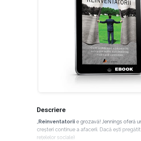
Descriere
„
Reinventatorii
e grozavă! Jennings oferă un
creșteri continue a afacerii. Dacă ești pregăti
rețelelor sociale)