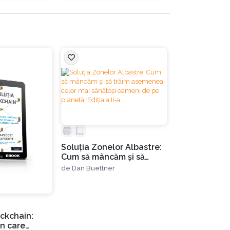
Hectare de d
Ediția a III-a
Soluția Zonelor Albastre:
de
Russell H. Co
Cum să mâncăm și să
trăim asemenea celor mai
de
Dan Buettner
sănătoși oameni de pe
planetă. Ediția a II-a
ockchain:
în care