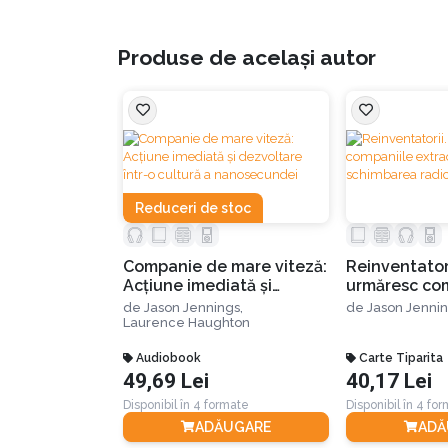
Produse de același autor
Reduceri de stoc
Companie de mare viteză:
Reinventator
Acțiune imediată și
urmăresc co
dezvoltare într-o cultură
extraordinar
de
Jason Jennings,
de
Jason Jenni
a nanosecundei
radicală con
Laurence Haughton
Audiobook
Carte Tiparita
49,69 Lei
40,17 Lei
Disponibil în 4 formate
Disponibil în 4 fo
ADĂUGARE
ADĂ