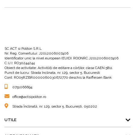
SC ACT si Politon S.R.L
Nr. Reg. Comertului: J2012006007406
Identificator unic la nivel european (EUID): ROONRC.J2012006007406
C.U.I: RO30244244
Obiect de activitate: Activităţi de editare a cărţilor, clasa CAEN 5811
Punct de lucru: Strada Inclinata, nr. 129, sector 5, Bucuresti
Cont: RO05RZBR0000060030672770 deschis la Raiffeisen Bank
0751066694
office@actsipoliton.ro
Strada Înclinată, nr. 129, sector 5, București, 050202
UTILE