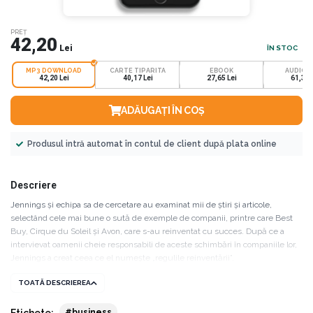
PREȚ
42,20
Lei
ÎN STOC
MP3 DOWNLOAD
CARTE TIPARITA
EBOOK
AUDIOB
42,20 Lei
40,17 Lei
27,65 Lei
61,31 
ADĂUGAȚI ÎN COȘ
Produsul intră automat în contul de client după plata online
Descriere
Jennings și echipa sa de cercetare au examinat mii de știri și articole,
selectând cele mai bune o sută de exemple de companii, printre care Best
Buy, Cirque du Soleil și Avon, care s-au reinventat cu succes. După ce a
intervievat oamenii cheie responsabili de aceste schimbări în companiile lor,
Jennings a creat ceea ce el numește „regulile reinventării”.
TOATĂ DESCRIEREA
Audiobookul este obligatoriu de ascultat pentru orice lider care-și dorește să
fie cu un pas înaintea concurenței în următorii ani.
Etichete:
#business