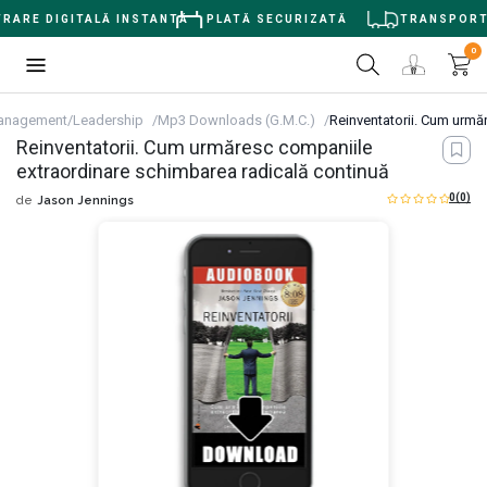
RARE DIGITALĂ INSTANTĂ
PLATĂ SECURIZATĂ
TRANSPORT G
0
nagement/Leadership
Mp3 Downloads (G.M.C.)
Reinventatorii. Cum urmă
Reinventatorii. Cum urmăresc companiile
extraordinare schimbarea radicală continuă
0
(0)
de
Jason Jennings