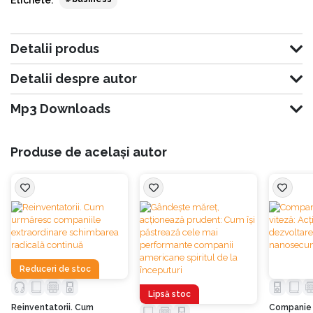
Jason Jennings
este unul dintre cei mai solicitați speakeri de business din
Detalii produs
lume. A călătorit pe toate continentele, susținând peste o mie de seminare și
conferințe prin care a ajutat lideri și companii să atingă un nou nivel de
dezvoltare.
Detalii despre autor
Mp3 Downloads
Produse de același autor
Reduceri de stoc
Lipsă stoc
Reinventatorii. Cum
Companie 