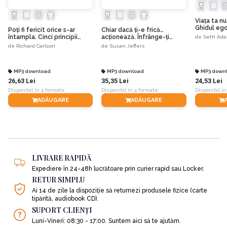
Viaţa ta nu
Ghidul ego
Poţi fi fericit orice s-ar
Chiar dacă ți-e frică…
deveni alt
întampla. Cinci principii
acționează. Înfrânge-ți
de
Seth Ada
pentru a-ţi păstra
fricile și împlinește-ți
de
Richard Carlson
de
Susan Jeffers
perspectiva asupra vieţii
potențialul!
MP3 download
MP3 download
MP3 down
26,63 Lei
35,35 Lei
24,53 Lei
Disponibil în 4 formate
Disponibil în 4 formate
Disponibil în
ADĂUGARE
ADĂUGARE
LIVRARE RAPIDĂ
Expediere în 24-48h lucrătoare prin curier rapid sau Locker.
RETUR SIMPLU
Ai 14 de zile la dispoziție să returnezi produsele fizice (carte
tipărită, audiobook CD).
SUPORT CLIENȚI
Luni-Vineri: 08:30 - 17:00. Suntem aici să te ajutăm.