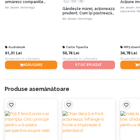
urmăresc companiile
Acțiune im
extraordinare schimbarea
dezvoltare
de
Jason Jennings
de
Jason Je
Gândește măreț, acționează
radicală continuă
nanosecun
Laurence H
prudent: Cum își păstrează
cele mai performante
de
Jason Jennings
companii americane spiritul
de la începuturi
Audiobook
Carte Tiparita
MP3 down
61,31 Lei
50,74 Lei
34,78 Lei
Disponibil în 4 formate
Disponibil în 3 formate
Disponibil în
ADĂUGARE
STOC EPUIZAT
Produse asemănătoare