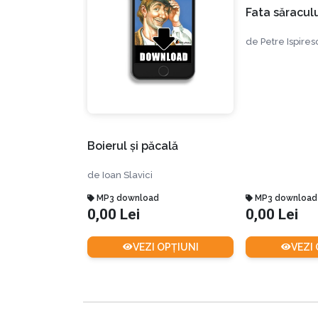
Fata săraculu
de
Petre Ispires
Boierul şi păcală
de
Ioan Slavici
MP3 download
MP3 download
0,00 Lei
0,00 Lei
VEZI OPȚIUNI
VEZI