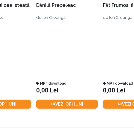
i cea isteaţă
Dănilă Prepeleac
Făt Frumos, fi
cu
de
Ion Creangă
de
Ion Creangă
MP3 download
MP3 download
0,00 Lei
0,00 Lei
 OPȚIUNI
VEZI OPȚIUNI
VEZI 