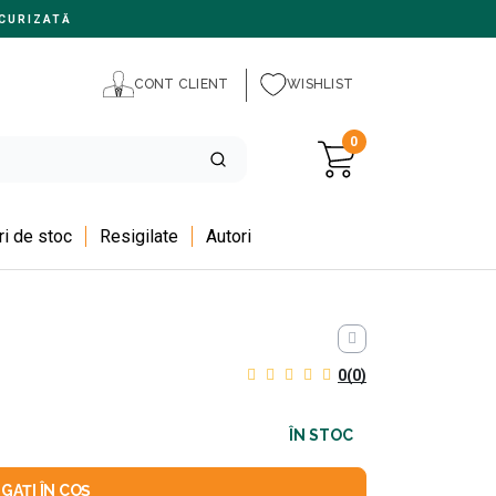
CURIZATĂ
CONT CLIENT
WISHLIST
0
i de stoc
Resigilate
Autori
0
(0)
ÎN STOC
GAȚI ÎN COȘ