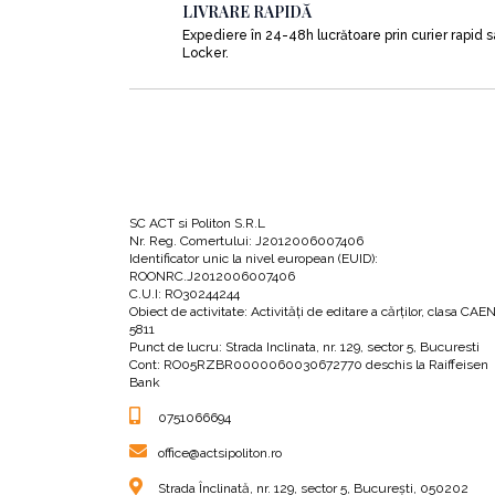
LIVRARE RAPIDĂ
Expediere în 24-48h lucrătoare prin curier rapid 
Locker.
SC ACT si Politon S.R.L
Nr. Reg. Comertului: J2012006007406
Identificator unic la nivel european (EUID):
ROONRC.J2012006007406
C.U.I: RO30244244
Obiect de activitate: Activităţi de editare a cărţilor, clasa CAE
5811
Punct de lucru: Strada Inclinata, nr. 129, sector 5, Bucuresti
Cont: RO05RZBR0000060030672770 deschis la Raiffeisen
Bank
0751066694
office@actsipoliton.ro
Strada Înclinată, nr. 129, sector 5, București, 050202