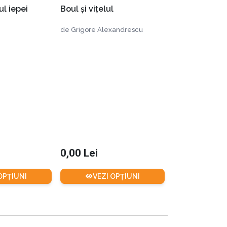
ul iepei
Boul şi viţelul
Fiuţul oii
de
Grigore Alexandrescu
de
Ion Pop-Rete
MP3 download
0,00 Lei
0,00 Lei
OPȚIUNI
VEZI OPȚIUNI
VEZI 