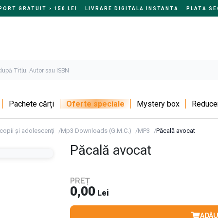
ORT GRATUIT ≥ 150 LEI
LIVRARE DIGITALĂ INSTANTĂ
PLATĂ SE
Pachete cărți
Oferte speciale
Mystery box
Reducer
 copii și adolescenți
Mp3 Downloads (G.M.C.)
MP3
Păcală avocat
Păcală avocat
PREȚ
0,00
Lei
ADĂU