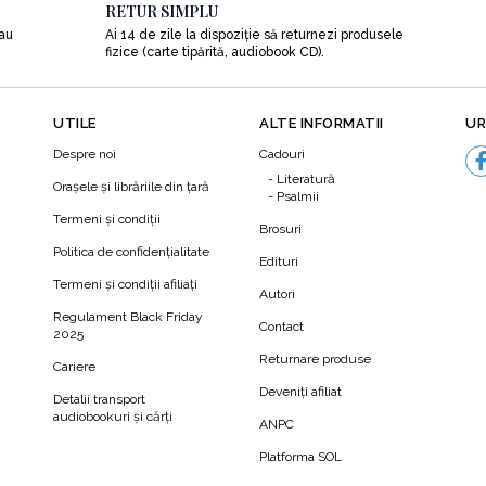
RETUR SIMPLU
sau
Ai 14 de zile la dispoziție să returnezi produsele
fizice (carte tipărită, audiobook CD).
UTILE
ALTE INFORMATII
UR
Despre noi
Cadouri
Literatură
Orașele și librăriile din țară
Psalmii
Termeni şi condiţii
Brosuri
Politica de confidenţialitate
Edituri
Termeni şi condiţii afiliaţi
Autori
N
Regulament Black Friday
Contact
2025
Returnare produse
Cariere
Deveniți afiliat
Detalii transport
audiobookuri şi cărţi
ANPC
Platforma SOL