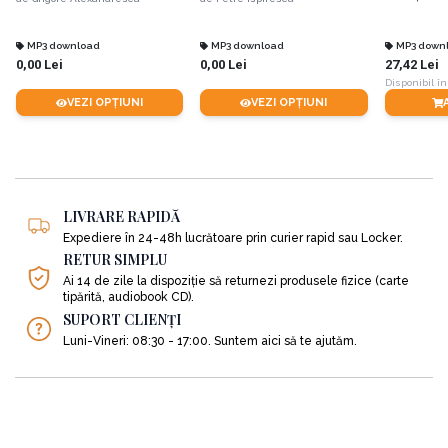
MP3 download
MP3 download
MP3 down
0,00 Lei
0,00 Lei
27,42 Lei
Disponibil în
VEZI OPȚIUNI
VEZI OPȚIUNI
LIVRARE RAPIDĂ
Expediere în 24-48h lucrătoare prin curier rapid sau Locker.
RETUR SIMPLU
Ai 14 de zile la dispoziție să returnezi produsele fizice (carte
tipărită, audiobook CD).
SUPORT CLIENȚI
Luni-Vineri: 08:30 - 17:00. Suntem aici să te ajutăm.