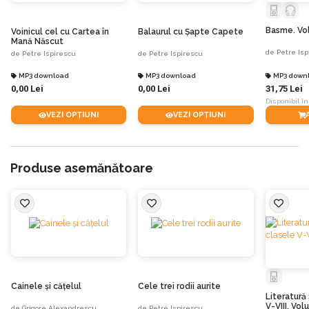
Basme. Vol
Voinicul cel cu Cartea în
Balaurul cu Şapte Capete
Mană Născut
de
Petre Isp
de
Petre Ispirescu
de
Petre Ispirescu
MP3 download
MP3 download
MP3 down
0,00 Lei
0,00 Lei
31,75 Lei
Disponibil în
VEZI OPȚIUNI
VEZI OPȚIUNI
Produse asemănătoare
Cainele şi căţelul
Cele trei rodii aurite
Literatură
V-VIII, Vol
de
Grigore Alexandrescu
de
Petre Ispirescu