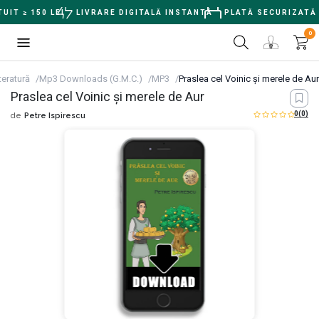
T ≥ 150 LEI
LIVRARE DIGITALĂ INSTANTĂ
PLATĂ SECURIZATĂ
0
teratură
Mp3 Downloads (G.M.C.)
MP3
Praslea cel Voinic şi merele de Aur
Praslea cel Voinic şi merele de Aur
0
(0)
de
Petre Ispirescu