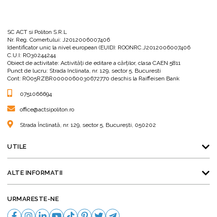
SC ACT si Politon S.R.L
Nr. Reg. Comertului: J2012006007406
Identificator unic la nivel european (EUID): ROONRC.J2012006007406
C.U.I: RO30244244
Obiect de activitate: Activităţi de editare a cărţilor, clasa CAEN 5811
Punct de lucru: Strada Inclinata, nr. 129, sector 5, Bucuresti
Cont: RO05RZBR0000060030672770 deschis la Raiffeisen Bank
0751066694
office@actsipoliton.ro
Strada Înclinată, nr. 129, sector 5, București, 050202
UTILE
ALTE INFORMATII
URMARESTE-NE