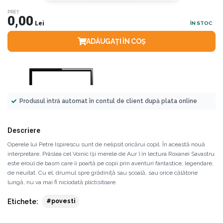
PREȚ
0,00
Lei
ÎN STOC
ADĂUGAȚI ÎN COȘ
Produsul intră automat în contul de client după plata online
Descriere
Operele lui Petre Ispirescu sunt de nelipsit oricărui copil. În această nouă
interpretare, Prâslea cel Voinic (şi merele de Aur ) în lectura Roxanei Savastru
este eroul de basm care îi poartă pe copii prin aventuri fantastice, legendare,
de neuitat. Cu el, drumul spre grădiniță sau școală, sau orice călătorie
lungă, nu va mai fi niciodată plictisitoare.
Etichete:
#povesti