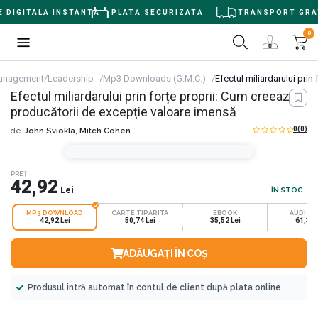
 DIGITALĂ INSTANTĂ
PLATĂ SECURIZATĂ
TRANSPORT GRATU
0
nagement/Leadership
Mp3 Downloads (G.M.C.)
Efectul miliardarului pri
Efectul miliardarului prin forțe proprii: Cum creează
producătorii de excepție valoare imensă
0
(0)
de
John Sviokla,
Mitch Cohen
PREȚ
42,92
Lei
ÎN STOC
MP3 DOWNLOAD
CARTE TIPARITA
EBOOK
AUDIOB
42,92 Lei
50,74 Lei
35,52 Lei
61,31 
ADĂUGAȚI ÎN COȘ
Produsul intră automat în contul de client după plata online