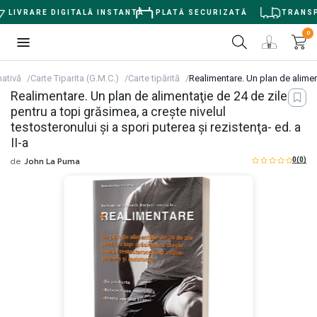
LIVRARE DIGITALĂ INSTANTĂ
PLATĂ SECURIZATĂ
TRANSPOR
0
nativă
Carte Tiparita (G.M.C.)
Carte tipărită
Realimentare. Un plan de alimenta
Realimentare. Un plan de alimentaţie de 24 de zile
pentru a topi grăsimea, a creşte nivelul
testosteronului şi a spori puterea şi rezistenţa- ed. a
II-a
0
(0)
de
John La Puma