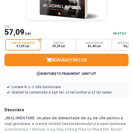
PREȚ
57,09
Lei
ÎN STOC
CARTE TIPARITA
EBOOK
AUDIOBOOK
MP3 DOW
57,09 Lei
39,29 Lei
81,40 Lei
56,98 
ADĂUGAȚI ÎN COȘ
RĂSFOIEȘTE FRAGMENT GRATUIT
Livrare în 1-2 zile lucrătoare
Gratuit la comenzile ≥ 150 lei, 12 lei locker și 17 lei curier.
Descriere
„REALIMENTARE. Un plan de alimentație de 24 de zile pentru a
topi grăsimea, a crește nivelul testosteronului și a spori puterea
și rezistența / Refuel. A 24-Day Eating Plan to Shed Fat, Boost