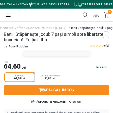
IGITALĂ INSTANTĂ
PLATĂ SECURIZATĂ
TRANSPORT GRATUIT
0
financiară
oferte 24 de ore
eBooks (G.M.C.)
Banii. Stăpânește jocul: 7 pași 
Banii. Stăpânește jocul: 7 pași simpli spre libertate
financiară. Ediția a II-a
0
(0)
de
Tony Robbins
PREȚ
64,60
Lei
ÎN STOC
EBOOK
CARTE TIPARITA
64,60 Lei
93,03 Lei
ADĂUGAȚI ÎN COȘ
RĂSFOIEȘTE FRAGMENT GRATUIT