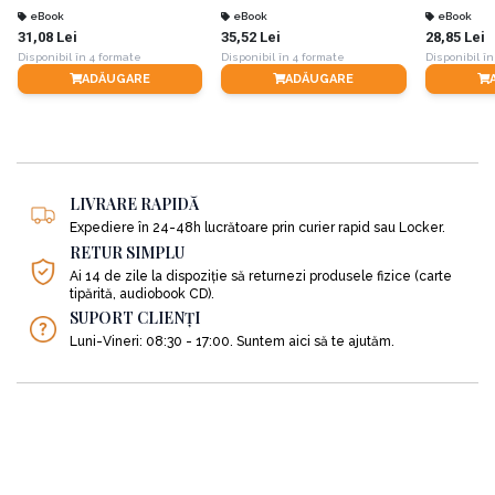
eBook
eBook
eBook
3.
SECȚIUNEA 3
: Care este prețul visurilor tale? Fă jocul ușor de câștigat.
31,08 Lei
35,52 Lei
28,85 Lei
Disponibil în 4 formate
Disponibil în 4 formate
Disponibil în
ADĂUGARE
ADĂUGARE
4.
SECȚIUNEA 4
: Ia cea mai importantă decizie de investiții din viața ta;
5.
SECȚIUNEA 5
: Avantaje fără expunere. Creează un plan de venituri pe
viață;
LIVRARE RAPIDĂ
6.
SECȚIUNEA 6
: Investește asemenea celor mai bogați 0,001%. Manualul
Expediere în 24-48h lucrătoare prin curier rapid sau Locker.
de strategii al miliardarului;
RETUR SIMPLU
Ai 14 de zile la dispoziție să returnezi produsele fizice (carte
tipărită, audiobook CD).
7.
SECȚIUNEA 7
: Bucură-te pur și simplu, bucură-te de viață și
SUPORT CLIENȚI
împărtășește-o.
Luni-Vineri: 08:30 - 17:00. Suntem aici să te ajutăm.
Dar să le luăm pe rând:
1.
SECȚIUNEA 1: Bun venit în junglă. Călătoria începe cu acest prim
pas;