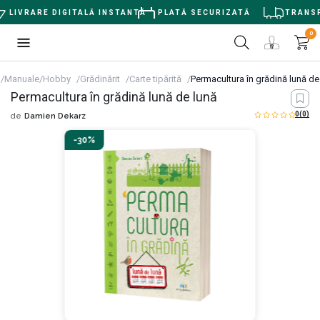
LIVRARE DIGITALĂ INSTANTĂ
PLATĂ SECURIZATĂ
TRANSPOR
0
i/Manuale/Hobby
Grădinărit
Carte tipărită
Permacultura în grădină lună de
Permacultura în grădină lună de lună
0
(0)
de
Damien Dekarz
-30%