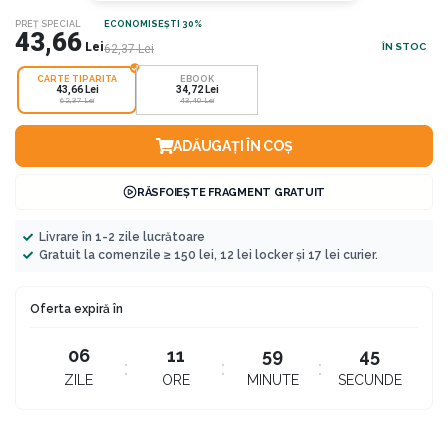
PREȚ SPECIAL
ECONOMISEȘTI 30%
43,66
Lei
ÎN STOC
62,37
Lei
CARTE TIPARITA
EBOOK
43,66 Lei
34,72 Lei
62,37 Lei
43,40 Lei
ADĂUGAȚI ÎN COȘ
RĂSFOIEȘTE FRAGMENT GRATUIT
Livrare în 1-2 zile lucrătoare
Gratuit la comenzile ≥ 150 lei, 12 lei locker și 17 lei curier.
Oferta expiră în
06
11
59
45
ZILE
ORE
MINUTE
SECUNDE