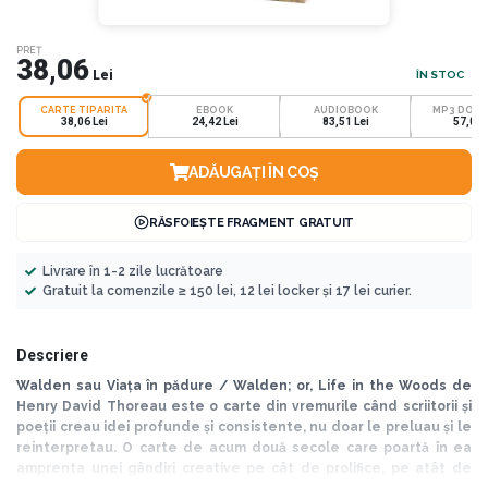
PREȚ
38,06
Lei
ÎN STOC
CARTE TIPARITA
EBOOK
AUDIOBOOK
MP3 DOW
38,06 Lei
24,42 Lei
83,51 Lei
57,00 
ADĂUGAȚI ÎN COȘ
RĂSFOIEȘTE FRAGMENT GRATUIT
Livrare în 1-2 zile lucrătoare
Gratuit la comenzile ≥ 150 lei, 12 lei locker și 17 lei curier.
Descriere
Walden sau Viața în pădure / Walden; or, Life in the Woods de
Henry David Thoreau este o carte din vremurile când scriitorii și
poeții creau idei profunde și consistente, nu doar le preluau și le
reinterpretau. O carte de acum două secole care poartă în ea
amprenta unei gândiri creative pe cât de prolifice, pe atât de