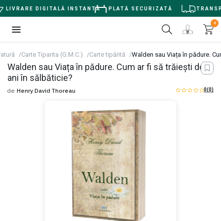
LIVRARE DIGITALĂ INSTANTĂ
PLATĂ SECURIZATĂ
TRANSPOR
0
ratură
Carte Tiparita (G.M.C.)
Carte tipărită
Walden sau Viața în pădure. Cum a
Walden sau Viața în pădure. Cum ar fi să trăiești doi
ani în sălbăticie?
0
(0)
de
Henry David Thoreau