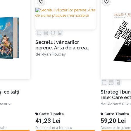
orează, deoarece colaborarea presupune risc, încredere și transparenț
Secretul vânzărilor
perene. Arta de a crea
nspirație creează condițiile care le permit oamenilor să treacă la un niv
produse memorabile
de
Ryan Holiday
 bună voie.
asă la suprafață bunele intenții pe care le avem. De aceea trebuie să n
i ceilalți
Strategii bun
ruri uimitoare.
rele: Care es
și de ce con
neaux
de
Richard P. R
IP ÎNCREDERE & INSPIRAȚIE: CONVINGERILE FUNDAMENTALE ȘI 
Carte Tiparita
Carte Tiparita
41,23 Lei
59,20 Lei
l fiecărui om, suntem inspirați să tratăm oamenii în funcție
rmate
Disponibil în 4 formate
Disponibil în 3 for