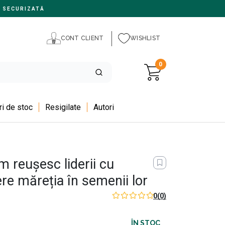
 SECURIZATĂ
CONT CLIENT
WISHLIST
0
i de stoc
Resigilate
Autori
m reușesc liderii cu
re măreția în semenii lor
0
(0)
ÎN STOC