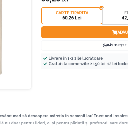
CARTE TIPARITA
E
60,26 Lei
42
ADĂU
RĂSFOIEȘTE
Livrare în 1-2 zile lucrătoare
Gratuit la comenzile ≥ 150 lei, 12 lei locker
adevărat mari să descopere măreția în semenii lor/ Trust and Inspi
ă nu doar pentru lideri, ci și pentru părinții și profesorii care d