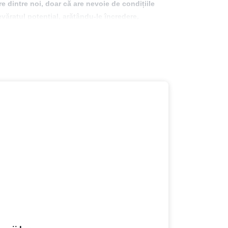
re dintre noi, doar că are nevoie de condițiile
evăratul potențial, arătându-le încredere,
peed of Trust”), care a fost tradus în 22 de limbi și
st la rândul ei bestseller Wall Street Journal, fiind
actician, fiind fostul Președinte și CEO al Covey
loarea acțiunilor de 67 de ori. Cu un MBA la
 măsurabilă a rezultatelor și a influenței
upul de advocacy Trust Across America/ Trust Around
în 57 de țări pentru entități de afaceri,
tante lucruri pe care le putem înfăptui în viață,
ușeze talentul și potențialul oamenilor, să le dea