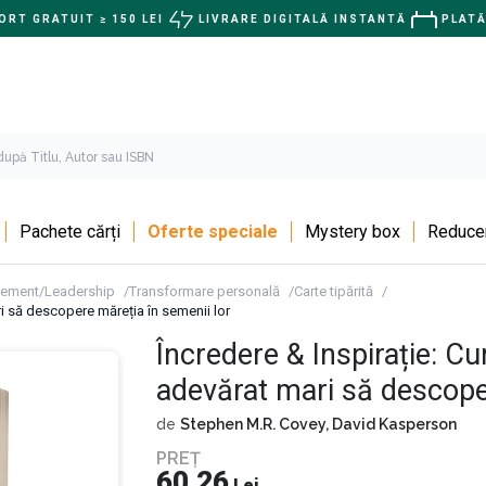
RT GRATUIT ≥ 150 LEI
LIVRARE DIGITALĂ INSTANTĂ
PLATĂ
Pachete cărți
Oferte speciale
Mystery box
Reducer
ement/Leadership
Transformare personală
Carte tipărită
ri să descopere măreția în semenii lor
Încredere & Inspirație: Cu
adevărat mari să descope
de
Stephen M.R. Covey,
David Kasperson
PREȚ
60,26
Lei