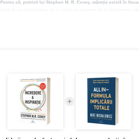
 Pentru că, potrivit lui Stephen M. R. Covey, măreția există în fieca
cepționali au capacitatea de a-i ajuta pe oameni să-și descopere ad
re este cea mai bună formă de motivație umană.
lerului New York Times și Wall Street Journal „Viteza încrederii” („The S
ondial. Cartea de față, „Încredere și Inspirație”/ („Trust & Inspire”) a fo
 2022. Stephen M. R. Covey aduce în scrierile sale perspectiva unui pr
ai mare firmă de dezvoltare a leadership-ului din lume, crescându-i va
, FranklinCovey Global Trust Practice care se concentrează pe creșterea
țându-le să conducă într-un mod care să inspire încredere.
cei mai importanți lideri de opinie în domeniul încrederii” de către gr
citat la nivel internațional, care a predat despre încredere și leadership 
de faptul că să-i inspirăm pe ceilalți se numără printre cele mai impor
rship, opus celui bazat pe Comandă & Control. Scopul lui este să descăt
 inspire teamă și dorința de a evada.