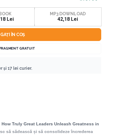
BOOK
MP3 DOWNLOAD
,18 Lei
42,18 Lei
GAȚI ÎN COȘ
 FRAGMENT GRATUIT
 și 17 lei curier.
re: How Truly Great Leaders Unleash Greatness in
oresc să sădească și să consolideze încrederea