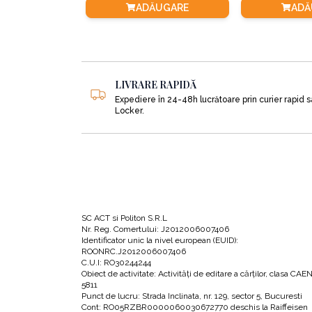
ADĂUGARE
ADĂ
În această secțiune autorul detaliază strategiile care 
CELE 3 STEWARDSHIP-URI ALE UNUI LIDER DE T
1.Modelul de conduită sau Cine ești?
se referă la
LIVRARE RAPIDĂ
Expediere în 24-48h lucrătoare prin curier rapid 
Locker.
În centrul oferirii unui model de conduită se află cre
ești credibil. Iar pentru a te bucura de credibilitate
Autoritatea morală, pe de altă parte, se câștigă acți
cel mai bun mod de a deveni un lider de Încredere & 
ca oamenii să ne asculte vorbele.
SC ACT si Politon S.R.L
Nr. Reg. Comertului: J2012006007406
Ce model oferă liderii de tip Încredere & Inspirație:
Identificator unic la nivel european (EUID):
ROONRC.J2012006007406
C.U.I: RO30244244
• Smerenie și curaj
Obiect de activitate: Activităţi de editare a cărţilor, clasa CAE
5811
• Autenticitate și vulnerabilitate
Punct de lucru: Strada Inclinata, nr. 129, sector 5, Bucuresti
• Empatie și performanță
Cont: RO05RZBR0000060030672770 deschis la Raiffeisen