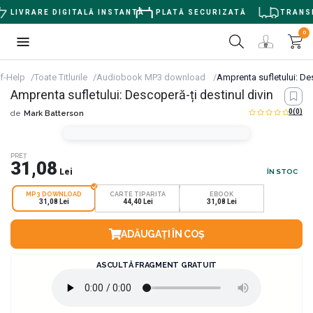
LIVRARE DIGITALĂ INSTANTĂ
PLATĂ SECURIZATĂ
TRANSPO
0
f-Help
Toate Titlurile
Audiobook MP3 download
Amprenta sufletului: Des
Amprenta sufletului: Descoperă-ți destinul divin
0
(0)
de
Mark Batterson
PREȚ
31,08
Lei
ÎN STOC
MP3 DOWNLOAD
CARTE TIPARITA
EBOOK
31,08 Lei
44,40 Lei
31,08 Lei
ADĂUGAȚI ÎN COȘ
ASCULTĂ FRAGMENT GRATUIT