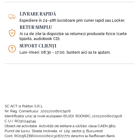
ziarelor pentru a determina notorietatea, folosește metode foarte precise și
foarte măsurabile de a ajunge la un anumit public.
LIVRARE RAPIDĂ
Expediere în 24-48h lucrătoare prin curier rapid sau Locker.
În ceea ce îl privește pe specialistul în growth hacking, acesta este definit de
RETUR SIMPLU
autor ca fiind:
Ai 14 de zile la dispoziție să returnezi produsele fizice (carte
tipărită, audiobook CD).
SUPORT CLIENȚI
„Cineva care a aruncat manualul marketingului tradițional și l-a
Luni-Vineri: 08:30 - 17:00. Suntem aici să te ajutăm.
înlocuit numai cu ceea ce este testabil, urmăribil și măsurabil.
Instrumentele lui sunt e-mailurile, reclamele cu plata la click,
blogurile și platformele API, în locul reclamelor, al publicității și al
banilor.”
În altă ordine de idei, growth hackerii provin din rândul programatorilor care
stăpânesc deopotrivă știința datelor, dar și design-ul, deținând în egală
măsură și cunoștințe de marketing. Aceștia au capacitatea de a crește și de
a extinde afacerea fără a alerga după clienți noi.
SC ACT si Politon S.R.L
Nr. Reg. Comertului: J2012006007406
Identificator unic la nivel european (EUID): ROONRC.J2012006007406
C.U.I: RO30244244
CUM SĂ DEVII UN GROWTH HACKER?
Obiect de activitate: Activităţi de editare a cărţilor, clasa CAEN 5811
Punct de lucru: Strada Inclinata, nr. 129, sector 5, Bucuresti
Cont: RO05RZBR0000060030672770 deschis la Raiffeisen Bank
Așadar nu oricine poate deveni growth hacker, dar dacă îndeplinești măcar o