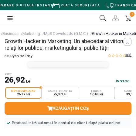
VRARE DIGITALĂ INSTANTĂ
PLATĂ SECURIZATĂ
TRANSPORT 
0
Business
Marketing
Mp3 Downloads (G.M.C.)
Growth Hacker în Marketing
Growth Hacker în Marketing: Un abecedar al viitorului
relațiilor publice, marketingului și publicității
0
(0)
de
Ryan Holiday
PREȚ
26,92
Lei
ÎN STOC
MP3 DOWNLOAD
CARTE TIPARITA
EBOOK
AUDIOB
26,92 Lei
25,37 Lei
17,46 Lei
39,11 
ADĂUGAȚI ÎN COȘ
Produsul intră automat în contul de client după plata online