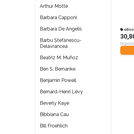
Arthur Motté
Barbara Capponi
Barbara De Angelis
eBoo
30,8
Barbu Ştefănescu-
Disponib
Delavrancea
Beatriz M. Muñoz
Ben S. Bernanke
Benjamin Powell
Bernard-Henri Lévy
Beverly Kaye
Bibbiana Cau
Bill Froehlich