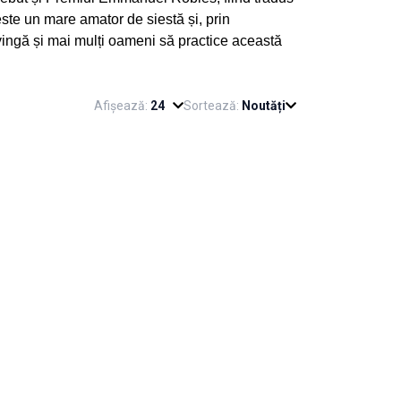
este un mare amator de siestă și, prin
onvingă și mai mulți oameni să practice această
Afișează:
24
Sortează:
Noutăți