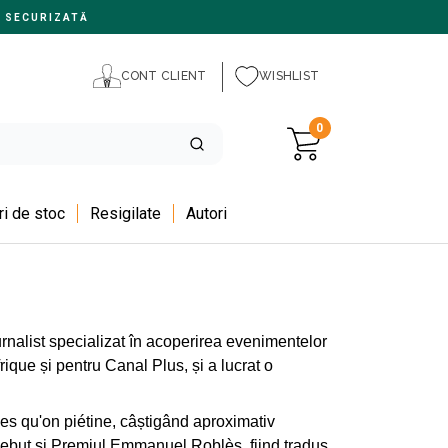
 SECURIZATĂ
CONT CLIENT
WISHLIST
0
i de stoc
Resigilate
Autori
urnalist specializat în acoperirea evenimentelor
rique și pentru Canal Plus, și a lucrat o
êves qu'on piétine, câștigând aproximativ
u debut și Premiul Emmanuel Roblès, fiind tradus