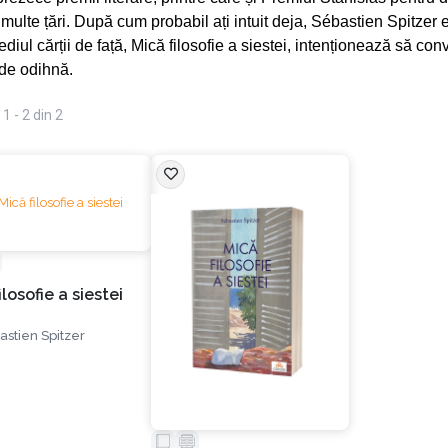
 multe țări. După cum probabil ați intuit deja, Sébastien Spitzer 
ediul cărții de față, Mică filosofie a siestei, intenționează să c
de odihnă.
1 - 2 din 2
ilosofie a siestei
astien Spitzer