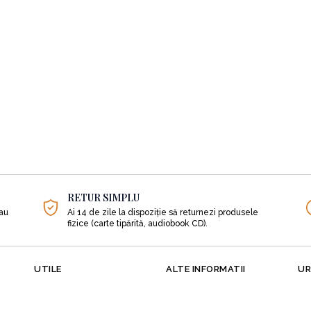
RETUR SIMPLU
sau
Ai 14 de zile la dispoziție să returnezi produsele
fizice (carte tipărită, audiobook CD).
UTILE
ALTE INFORMATII
UR
Despre noi
Cadouri
Literatură
Orașele și librăriile din țară