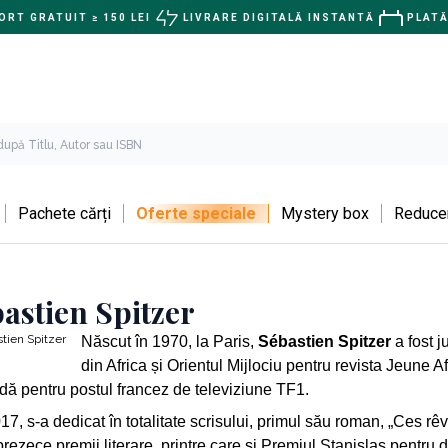
RT GRATUIT ≥ 150 LEI
LIVRARE DIGITALĂ INSTANTĂ
PLATĂ
Pachete cărți
Oferte speciale
Mystery box
Reducer
astien Spitzer
Născut în 1970, la Paris,
Sébastien Spitzer
a fost j
din Africa și Orientul Mijlociu pentru revista Jeune Af
dă pentru postul francez de televiziune TF1.
17, s-a dedicat în totalitate scrisului, primul său roman, „Ces r
prezece premii literare, printre care și Premiul Stanislas pentr