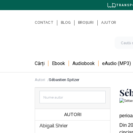
TRANSPO
CONTACT
BLOG
BROȘURI
AJUTOR
Cărți
Ebook
Audiobook
eAudio (MP3)
Autori
Sébastien Spitzer
Séb
AUTORI
perioa
Din 20
Abigail Shrier
cincis