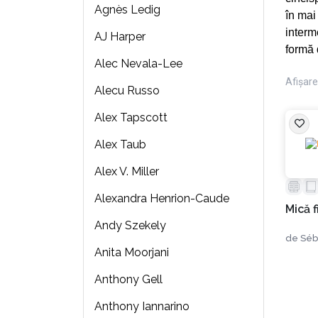
Agnès Ledig
în mai
interm
AJ Harper
formă 
Alec Nevala-Lee
Afișare 
Alecu Russo
Alex Tapscott
Alex Taub
Alex V. Miller
Alexandra Henrion-Caude
Mică f
Andy Szekely
de
Séb
Anita Moorjani
Anthony Gell
Anthony Iannarino