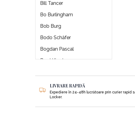
Bill Tancer
Bo Burlingham
Bob Burg
Bodo Schäfer
Bogdan Pascal
Brad Klontz
Brendon Burchard
Brian J Robertson
LIVRARE RAPIDĂ
Expediere în 24-48h lucrătoare prin curier rapid 
Brian Tracy
Locker.
Bryan Hubbard
Buckminster Fuller
Burton Malkiel