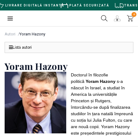
LIVRARE DIGITALĂ INSTANTĂ
PLATĂ SECURIZATĂ
TRANSPO
0
Autori
Yoram Hazony
Listă autori
Yoram Hazony
Doctorul în filozofie
politică
Yoram Hazony
s-a
născut în Israel, a studiat în
America la universitățile
Princeton și Rutgers,
întorcându-se după finalizarea
studiilor în țara natală împreună
cu soția lui Julia Fulton, cu care
are nouă copii. Yoram Hazony
este președintele prestigiosului