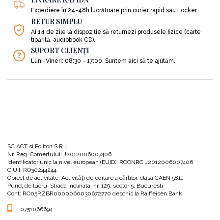
Expediere în 24-48h lucrătoare prin curier rapid sau Locker.
RETUR SIMPLU
Ai 14 de zile la dispoziție să returnezi produsele fizice (carte
tipărită, audiobook CD).
SUPORT CLIENȚI
Luni-Vineri: 08:30 - 17:00. Suntem aici să te ajutăm.
SC ACT si Politon S.R.L
Nr. Reg. Comertului: J2012006007406
Identificator unic la nivel european (EUID): ROONRC.J2012006007406
C.U.I: RO30244244
Obiect de activitate: Activităţi de editare a cărţilor, clasa CAEN 5811
Punct de lucru: Strada Inclinata, nr. 129, sector 5, Bucuresti
Cont: RO05RZBR0000060030672770 deschis la Raiffeisen Bank
0751066694