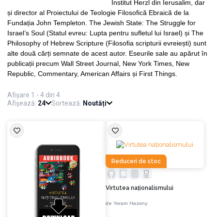
Institut Herzl din Ierusalim, dar
și director al Proiectului de Teologie Filosofică Ebraică de la
Fundația John Templeton. The Jewish State: The Struggle for
Israel’s Soul (Statul evreu: Lupta pentru sufletul lui Israel) și The
Philosophy of Hebrew Scripture (Filosofia scripturii evreiești) sunt
alte două cărți semnate de acest autor. Eseurile sale au apărut în
publicații precum Wall Street Journal, New York Times, New
Republic, Commentary, American Affairs și First Things.
Afișare 1 - 4 din 4
Afișează:
24
Sortează:
Noutăți
Reduceri de stoc
Virtutea naționalismului
de
Yoram Hazony