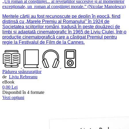
„Un roman al conștiinței... al revelațiilor succesive și al momentelor
excepționale, un roman al conștiinței morale.” (Nicolae Manolescu)
Meritele cărții au fost recunoscute pe deplin în epocă, fiind
distinsă cu „Marele Premiu al Romanului” în 1924 de
Societatea sciitorilor români, tradusă în peste douăzeci de
limbi și adaptată cinematografic în 1965 de Liviu Ciulei, într-o
producție cinematografică care a câștigat Premiul pentru
regie la Festivalul de Film de la Cannes.
Pădurea spânzuraților
de
Liviu Rebreanu
eBook
0,00 Lei
Disponibil în 4 formate
Vezi opțiuni