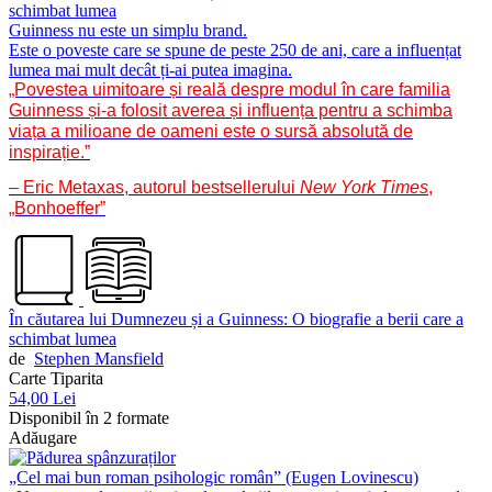
Guinness nu este un simplu brand.
Este o poveste care se spune de peste 250 de ani, care a influențat
lumea mai mult decât ți-ai putea imagina.
„Povestea uimitoare și reală despre modul în care familia
Guinness și-a folosit averea și influența pentru a schimba
viața a milioane de oameni este o sursă absolută de
inspirație.”
– Eric Metaxas, autorul bestsellerului
New York Times
,
„Bonhoeffer”
În căutarea lui Dumnezeu și a Guinness: O biografie a berii care a
schimbat lumea
de
Stephen Mansfield
Carte Tiparita
54,00 Lei
Disponibil în 2 formate
Adăugare
„Cel mai bun roman psihologic român” (Eugen Lovinescu)