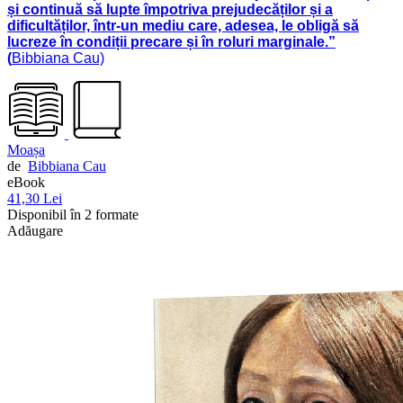
și continuă să lupte împotriva prejudecăților și a
dificultăților, într-un mediu care, adesea, le obligă să
lucreze în condiții precare și în roluri marginale.”
(
Bibbiana Cau)
Moașa
de
Bibbiana Cau
eBook
41,30 Lei
Disponibil în 2 formate
Adăugare