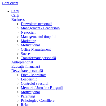
Cont client
Cărți
Cărți
Business
Dezvoltare personală
Management / Leadership
Negocieri
Managementul timpului
Marketing
Motivațional
Office Management
Succes
Transformare personală
Antreprenoriat
Educație financiară
Dezvoltare personală
Etică / Moralitate
Leadership
Controlul stresului
Memorii / Jurnale / Biografii
Motivațional
Parenting
Psihologie / Consiliere
Relații