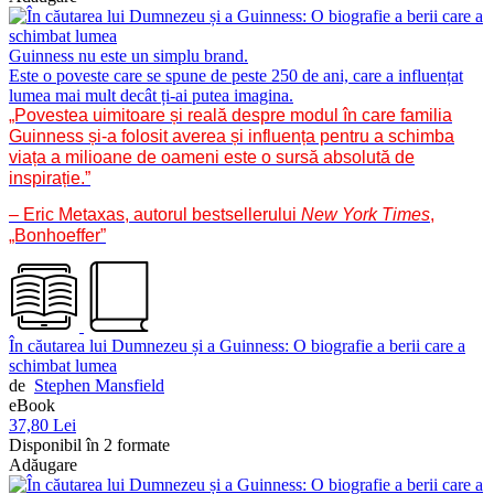
Guinness nu este un simplu brand.
Este o poveste care se spune de peste 250 de ani, care a influențat
lumea mai mult decât ți-ai putea imagina.
„Povestea uimitoare și reală despre modul în care familia
Guinness și-a folosit averea și influența pentru a schimba
viața a milioane de oameni este o sursă absolută de
inspirație.”
– Eric Metaxas, autorul bestsellerului
New York Times
,
„Bonhoeffer”
În căutarea lui Dumnezeu și a Guinness: O biografie a berii care a
schimbat lumea
de
Stephen Mansfield
eBook
37,80 Lei
Disponibil în 2 formate
Adăugare