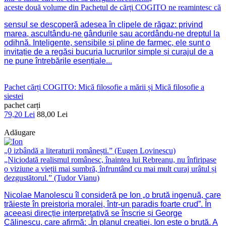
aceste două volume din Pachetul de cărți COGITO ne reamintesc că
sensul se descoperă adesea în clipele de răgaz: privind
marea, ascultându-ne gândurile sau acordându-ne dreptul la
odihnă. Inteligente, sensibile și pline de farmec, ele sunt o
invitație de a regăsi bucuria lucrurilor simple și curajul de a
ne pune întrebările esențiale...
Pachet cărți COGITO: Mică filosofie a mării și Mică filosofie a
siestei
pachet carți
79,20 Lei
88,00 Lei
Adăugare
„0 izbândă a literaturii românești.” (Eugen Lovinescu)
„Niciodată realismul românesc, înaintea lui Rebreanu, nu înfiripase
o viziune a vieții mai sumbră, înfruntând cu mai mult curaj urâtul și
dezgustătorul.” (Tudor Vianu)
Nicolae Manolescu îl consideră pe Ion „o brută ingenuă, care
trăiește în preistoria moralei, într-un paradis foarte crud”. În
aceeași direcție interpretativă se înscrie și George
Călinescu, care afirmă: „În planul creației, Ion este o brută. A