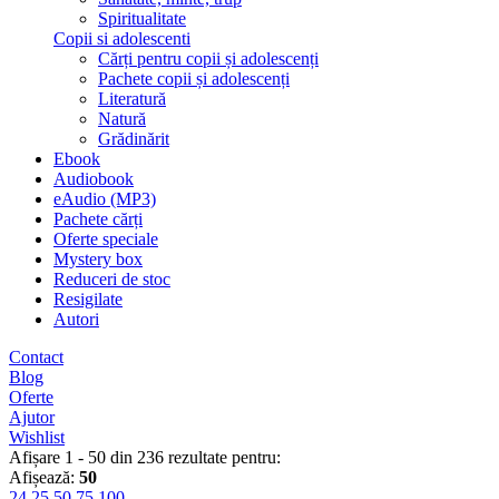
Spiritualitate
Copii si adolescenti
Cărți pentru copii și adolescenți
Pachete copii și adolescenți
Literatură
Natură
Grădinărit
Ebook
Audiobook
eAudio (MP3)
Pachete cărți
Oferte speciale
Mystery box
Reduceri de stoc
Resigilate
Autori
Contact
Blog
Oferte
Ajutor
Wishlist
Afișare 1 - 50 din 236 rezultate pentru:
Afișează:
50
24
25
50
75
100