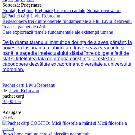
Sortează:
Preț mare
Noutăți
Preț mic
Preț mare
Cele mai căutate
Număr review-uri
Redescoperă trei dintre operele fundamentale ale lui Liviu Rebreanu
în acest pachet de cărți
Care explorează temele fundamentale ale existenței umane
De la drama țăranului mistuit de dorința de a avea pământ, la
povestea fascinantă a iubirii care traversează veacurile și
până la tragedia intelectualului sfâșiat între obligația față de
stat și fidelitatea față de propria conștiință, aceste trei
capodopere dezvăluie extraordinara diversitate a universului
rebrenian.
Pachet cărți Liviu Rebreanu
de
Liviu Rebreanu
pachet carți
97,00 Lei
Adăugare
-10%
Într-o lume care ne cere să alergăm necontenit,