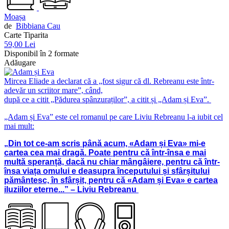
Moașa
de
Bibbiana Cau
Carte Tiparita
59,00 Lei
Disponibil în 2 formate
Adăugare
Mircea Eliade a declarat că a „fost sigur că dl. Rebreanu este într-
adevăr un scriitor mare”, când,
după ce a citit „Pădurea spânzuraților”, a citit și „Adam și Eva”.
„Adam și Eva” este cel romanul pe care Liviu Rebreanu l-a iubit cel
mai mult:
„Din tot ce-am scris până acum, «Adam și Eva» mi-e
cartea cea mai dragă. Poate pentru că într-însa e mai
multă speranță, dacă nu chiar mângâiere, pentru că într-
însa viața omului e deasupra începutului și sfârșitului
pământesc, în sfârșit, pentru că «Adam și Eva» e cartea
iluziilor eterne...” – Liviu Rebreanu