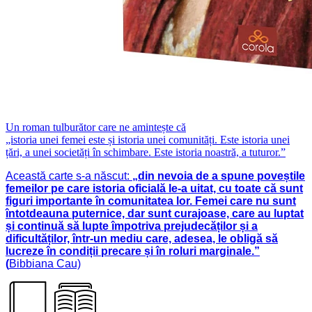
Un roman tulburător care ne amintește că
„istoria unei femei este și istoria unei comunități. Este istoria unei
țări, a unei societăți în schimbare. Este istoria noastră, a tuturor.”
Această carte s-a născut:
„din nevoia de a spune poveștile
femeilor pe care istoria oficială le-a uitat, cu toate că sunt
figuri importante în comunitatea lor. Femei care nu sunt
întotdeauna puternice, dar sunt curajoase, care au luptat
și continuă să lupte împotriva prejudecăților și a
dificultăților, într-un mediu care, adesea, le obligă să
lucreze în condiții precare și în roluri marginale.”
(
Bibbiana Cau)