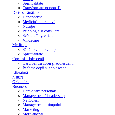
Spiritualitate
Transformare personală
Diete și sănătate
Dependențe
Medicină alternativă
Nutriție
Psihologie și consiliere
Scădere în greutate
Vindecare
Meditație
Sănătate, minte, trup
Spiritualitate
Copii si adolescenti
Cărți pentru copii și adolescenți
Pachete copii și adolescenți
Literatură
Natură
Grădinărit
Business
Dezvoltare personală
Management / Leadership
Negocieri
Managementul timpului
Marketing
Motivațional