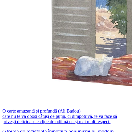
O carte amuzantă și profundă (Ali Badou)
care nu te va obosi câtuși de puțin, ci dimpotrivă, te va face să
privești delicioasele clipe de odihnă cu și mai mult respect.
O
formă de rezistență împotriva heirupismului modern,