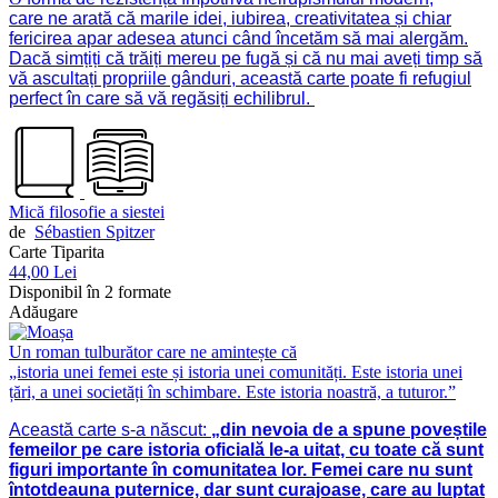
care ne arată că marile idei, iubirea, creativitatea și chiar
fericirea apar adesea atunci când încetăm să mai alergăm.
Dacă simțiți că trăiți mereu pe fugă și că nu mai aveți timp să
vă ascultați propriile gânduri, această carte poate fi refugiul
perfect în care să vă regăsiți echilibrul.
Mică filosofie a siestei
de
Sébastien Spitzer
Carte Tiparita
44,00 Lei
Disponibil în 2 formate
Adăugare
Un roman tulburător care ne amintește că
„istoria unei femei este și istoria unei comunități. Este istoria unei
țări, a unei societăți în schimbare. Este istoria noastră, a tuturor.”
Această carte s-a născut:
„din nevoia de a spune poveștile
femeilor pe care istoria oficială le-a uitat, cu toate că sunt
figuri importante în comunitatea lor. Femei care nu sunt
întotdeauna puternice, dar sunt curajoase, care au luptat