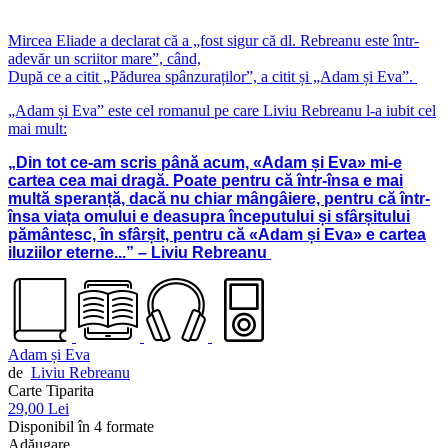
Mircea Eliade a declarat că a „fost sigur că dl. Rebreanu este într-
adevăr un scriitor mare”, când,
După ce a citit „Pădurea spânzuraților”, a citit și „Adam și Eva”.
„Adam și Eva” este cel romanul pe care Liviu Rebreanu l-a iubit cel
mai mult:
„Din tot ce-am scris până acum, «Adam și Eva» mi-e
cartea cea mai dragă. Poate pentru că într-însa e mai
multă speranță, dacă nu chiar mângâiere, pentru că într-
însa viața omului e deasupra începutului și sfârșitului
pământesc, în sfârșit, pentru că «Adam și Eva» e cartea
iluziilor eterne...” – Liviu Rebreanu
Adam și Eva
de
Liviu Rebreanu
Carte Tiparita
29,00 Lei
Disponibil în 4 formate
Adăugare