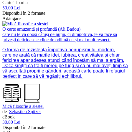
Carte Tiparita
59,00 Lei
Disponibil în 2 formate
Adăugare
O carte amuzantă și profundă (Ali Badou)
care nu te va obosi câtuși de puțin, ci dimpotrivă, te va face să
privești delicioasele clipe de odihnă cu și mai mult respect.
O
formă de rezistență împotriva heirupismului modern,
care ne arată că marile idei, iubirea, creativitatea și chiar
fericirea apar adesea atunci când încetăm să mai alergăm.
Dacă simțiți că trăiți mereu pe fugă și că nu mai aveți timp să
vă ascultați propriile gânduri, această carte poate fi refugiul
perfect în care să vă regăsiți echilibrul.
Mică filosofie a siestei
de
Sébastien Spitzer
eBook
30,80 Lei
Disponibil în 2 formate