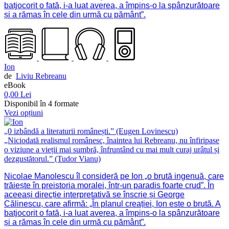
batjocorit o fată, i-a luat averea, a împins-o la spânzurătoare
și a rămas în cele din urmă cu pământ”.
Ion
de
Liviu Rebreanu
eBook
0,00 Lei
Disponibil în 4 formate
Vezi opțiuni
„0 izbândă a literaturii românești.” (Eugen Lovinescu)
„Niciodată realismul românesc, înaintea lui Rebreanu, nu înfiripase
o viziune a vieții mai sumbră, înfruntând cu mai mult curaj urâtul și
dezgustătorul.” (Tudor Vianu)
Nicolae Manolescu îl consideră pe Ion „o brută ingenuă, care
trăiește în preistoria moralei, într-un paradis foarte crud”. În
aceeași direcție interpretativă se înscrie și George
Călinescu, care afirmă: „În planul creației, Ion este o brută. A
batjocorit o fată, i-a luat averea, a împins-o la spânzurătoare
și a rămas în cele din urmă cu pământ”.