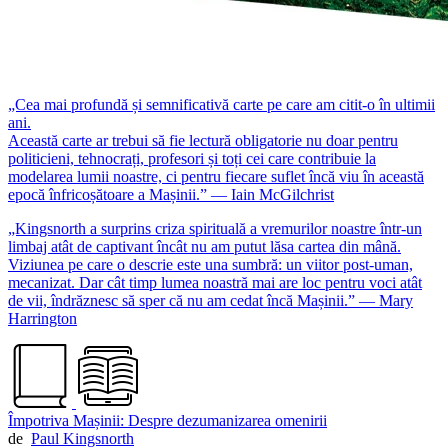
„Cea mai profundă și semnificativă carte pe care am citit-o în ultimii
ani.
Această carte ar trebui să fie lectură obligatorie nu doar pentru
politicieni, tehnocrați, profesori și toți cei care contribuie la
modelarea lumii noastre, ci pentru fiecare suflet încă viu în această
epocă înfricoșătoare a Mașinii.” — Iain McGilchrist
„Kingsnorth a surprins criza spirituală a vremurilor noastre într-un
limbaj atât de captivant încât nu am putut lăsa cartea din mână.
Viziunea pe care o descrie este una sumbră: un viitor post-uman,
mecanizat. Dar cât timp lumea noastră mai are loc pentru voci atât
de vii, îndrăznesc să sper că nu am cedat încă Mașinii.” — Mary
Harrington
Împotriva Mașinii: Despre dezumanizarea omenirii
de
Paul Kingsnorth