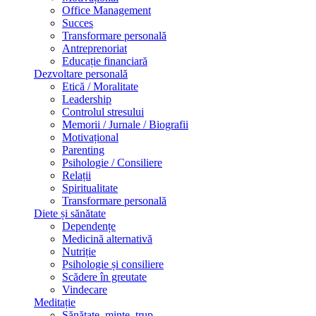
Office Management
Succes
Transformare personală
Antreprenoriat
Educație financiară
Dezvoltare personală
Etică / Moralitate
Leadership
Controlul stresului
Memorii / Jurnale / Biografii
Motivațional
Parenting
Psihologie / Consiliere
Relații
Spiritualitate
Transformare personală
Diete și sănătate
Dependențe
Medicină alternativă
Nutriție
Psihologie și consiliere
Scădere în greutate
Vindecare
Meditație
Sănătate, minte, trup