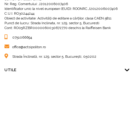
Nr. Reg. Comertului: J2012006007406
Identificator unic la nivel european (EUID): ROONRC.J2012006007406
C.U.I: RO30244244
Obiect de activitate: Activităţi de editare a cărţilor, clasa CAEN 5811
Punct de lucru: Strada Inclinata, nr. 129, sector 5, Bucuresti
Cont: RO05RZBR0000060030672770 deschis la Raiffeisen Bank
0751066694
office@actsipoliton.ro
Strada Înclinată, nr. 129, sector 5, București, 050202
UTILE
ALTE INFORMATII
URMARESTE-NE
ACT si Politon SRL © 2026 Created by
G99