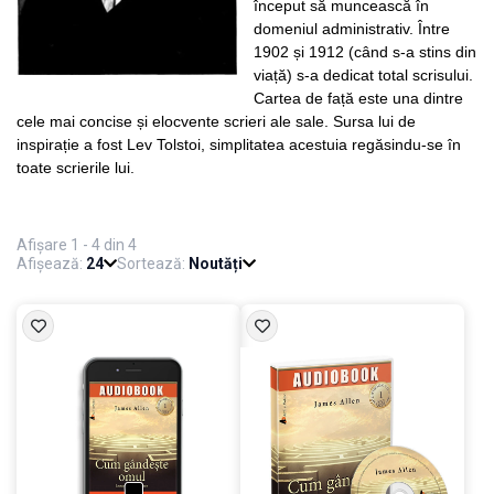
început să muncească în
domeniul administrativ. Între
1902 și 1912 (când s-a stins din
viață) s-a dedicat total scrisului.
Cartea de față este una dintre
cele mai concise și elocvente scrieri ale sale. Sursa lui de
inspirație a fost Lev Tolstoi, simplitatea acestuia regăsindu-se în
toate scrierile lui.
Afișare 1 - 4 din 4
Afișează:
24
Sortează:
Noutăți