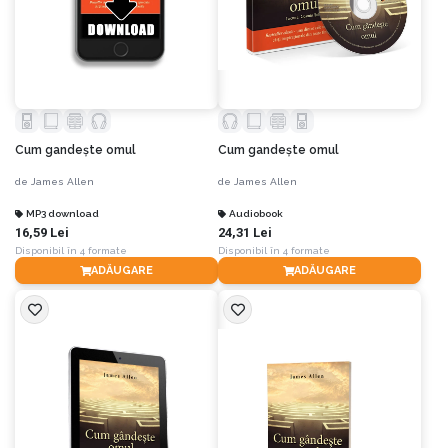
Cum gandeşte omul
Cum gandeşte omul
de
James Allen
de
James Allen
MP3 download
Audiobook
16,59 Lei
24,31 Lei
Disponibil în 4 formate
Disponibil în 4 formate
ADĂUGARE
ADĂUGARE