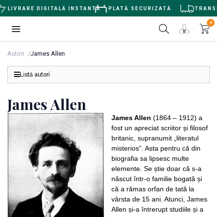
LIVRARE DIGITALĂ INSTANTĂ
PLATĂ SECURIZATĂ
TRANSPO
0
Autori
James Allen
Listă autori
James Allen
James Allen
(1864 – 1912) a
fost un apreciat scriitor și filosof
britanic, supranumit „literatul
misterios”. Asta pentru că din
biografia sa lipsesc multe
elemente. Se știe doar că s-a
născut într-o familie bogată și
că a rămas orfan de tată la
vârsta de 15 ani. Atunci, James
Allen și-a întrerupt studiile și a