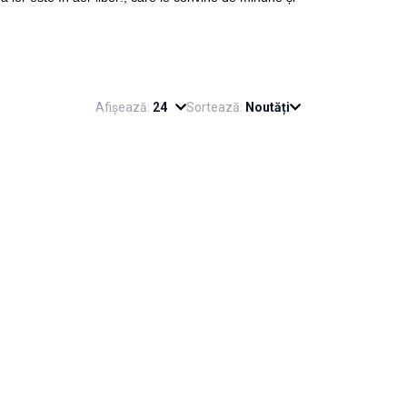
Afișează:
24
Sortează:
Noutăți