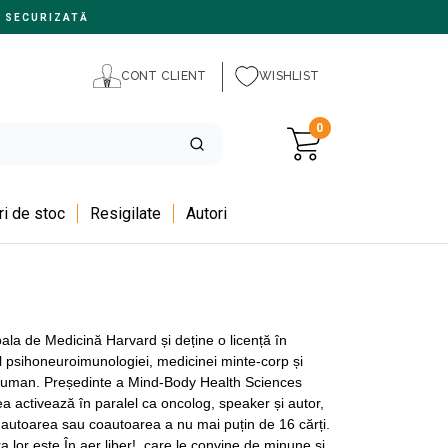
 SECURIZATĂ
CONT CLIENT
WISHLIST
0
i de stoc
Resigilate
Autori
oala de Medicină Harvard și deține o licență în
l psihoneuroimunologiei, medicinei minte-corp și
ului uman. Președinte a Mind-Body Health Sciences
ea activează în paralel ca oncolog, speaker și autor,
autoarea sau coautoarea a nu mai puțin de 16 cărți.
a lor este În aer liber!, care le convine de minune și