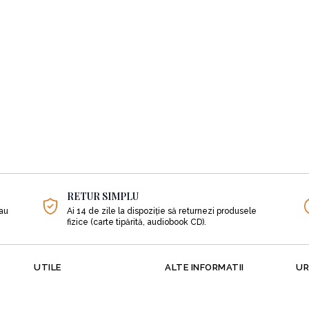
RETUR SIMPLU
sau
Ai 14 de zile la dispoziție să returnezi produsele
fizice (carte tipărită, audiobook CD).
UTILE
ALTE INFORMATII
UR
Despre noi
Cadouri
Literatură
Orașele și librăriile din țară