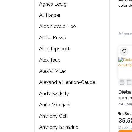
Agnès Ledig
celor d
AJ Harper
Alec Nevala-Lee
Afișare 
Alecu Russo
Alex Tapscott
Alex Taub
Alex V. Miller
Alexandra Henrion-Caude
Dieta 
Andy Szekely
pentru
perso
de
Joa
Anita Moorjani
eBoo
Anthony Gell
35,5
Anthony Iannarino
Disponib