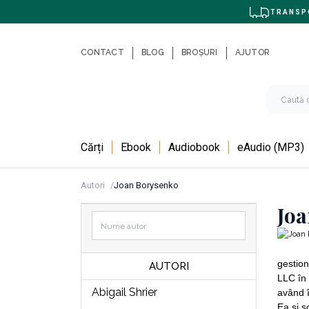
TRANSPO
CONTACT
BLOG
BROȘURI
AJUTOR
Cărți
Ebook
Audiobook
eAudio (MP3)
Autori
Joan Borysenko
Jo
gestion
AUTORI
LLC în 
Abigail Shrier
având î
Ea și s