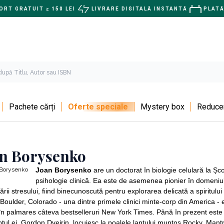
RT GRATUIT ≥ 150 LEI
LIVRARE DIGITALĂ INSTANTĂ
PLATĂ
Pachete cărți
Oferte speciale
Mystery box
Reducer
an Borysenko
Joan Borysenko
are un doctorat în biologie celulară la Șc
psihologie clinică. Ea este de asemenea pionier în domeniu
ării stresului, fiind binecunoscută pentru explorarea delicată a spirit
Boulder, Colorado - una dintre primele clinici minte-corp din America - 
n palmares câteva bestselleruri New York Times. Până în prezent este 
oțul ei, Gordon Dveirin, locuiesc la poalele lanțului muntos Rocky. Mantr