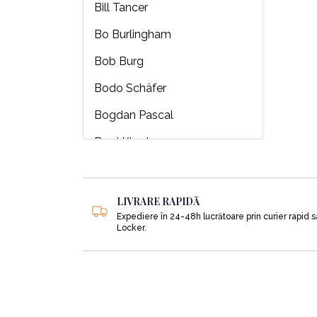
Bill Tancer
Bo Burlingham
Bob Burg
Bodo Schäfer
Bogdan Pascal
Brad Klontz
Brendon Burchard
Brian J Robertson
LIVRARE RAPIDĂ
Expediere în 24-48h lucrătoare prin curier rapid 
Brian Tracy
Locker.
Bryan Hubbard
Buckminster Fuller
Burton Malkiel