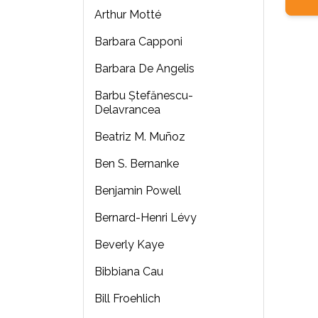
Arthur Motté
Barbara Capponi
Barbara De Angelis
Barbu Ştefănescu-
Delavrancea
Beatriz M. Muñoz
Ben S. Bernanke
Benjamin Powell
Bernard-Henri Lévy
Beverly Kaye
Bibbiana Cau
Bill Froehlich