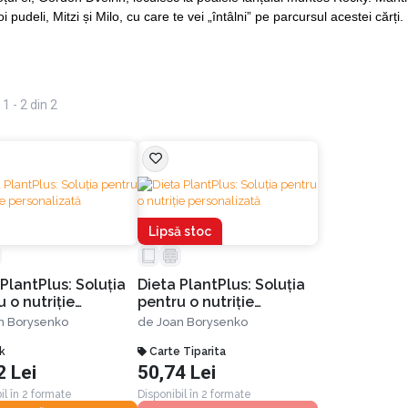
oi pudeli, Mitzi și Milo, cu care te vei „întâlni” pe parcursul acestei cărți.
1 - 2 din 2
Lipsă stoc
PlantPlus: Soluția
Dieta PlantPlus: Soluția
 o nutriție
pentru o nutriție
nalizată
personalizată
n Borysenko
de
Joan Borysenko
k
Carte Tiparita
2 Lei
50,74 Lei
il în 2 formate
Disponibil în 2 formate