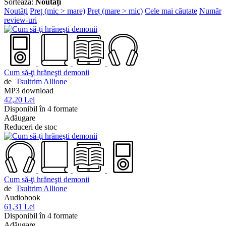
Sortează:
Noutăți
Noutăți
Preț (mic > mare)
Preț (mare > mic)
Cele mai căutate
Număr
review-uri
Cum să-ţi hrăneşti demonii
de
Tsultrim Allione
MP3 download
42,20 Lei
Disponibil în 4 formate
Adăugare
Reduceri de stoc
Cum să-ţi hrăneşti demonii
de
Tsultrim Allione
Audiobook
61,31 Lei
Disponibil în 4 formate
Adăugare