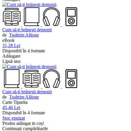
Cum să-ţi hrăneşti demonii
de
Tsultrim Allione
eBook
31,28 Lei
Disponibil în 4 formate
Adăugare
Lipsă stoc
Cum să-ţi hrăneşti demonii
de
Tsultrim Allione
Carte Tiparita
45,46 Lei
Disponibil în 4 formate
Stoc epuizat
Produs adăugat in coș!
Continuați cumpărăturile