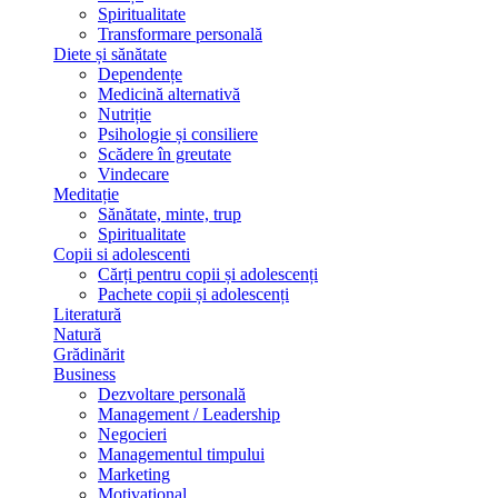
Spiritualitate
Transformare personală
Diete și sănătate
Dependențe
Medicină alternativă
Nutriție
Psihologie și consiliere
Scădere în greutate
Vindecare
Meditație
Sănătate, minte, trup
Spiritualitate
Copii si adolescenti
Cărți pentru copii și adolescenți
Pachete copii și adolescenți
Literatură
Natură
Grădinărit
Business
Dezvoltare personală
Management / Leadership
Negocieri
Managementul timpului
Marketing
Motivațional