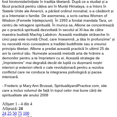
fost hirotonisite/inițiate în tradiția tibetană. După ce a studiat și a
făcut practică pentru câțiva ani în Munții Himalaya, s-a întors în
Statele Unite ale Americii, a părăsit ordinul monahal, s-a căsătorit și
și-a întemeiat o familie. De asemenea, a scris cartea Women of
Wisdom (Femeile înțelepciunii). În 1993 a fondat mandala Tara, un
centru de retragere spirituală. În munca sa, Allione se concentrează
pe o practică spirituală dezvoltată în secolul al XI-lea de către
maestra budistă Machig Labdron. Această meditație străveche în
cinci pași este numită Chod, care înseamnă „a tăia în profunzime” și
nu necesită nicio cunoaștere a tradiției buddhiste sau a vreunui
principiu tibetan. Allione a predat această practică în ultimii 25 de
ani la centrul său. Numește această metodă arta de hrănire a
demonilor pentru a te împrieteni cu ei. Această strategie de
„împrietenire” mai degrabă decât de luptă cu dușmanii noștri
interiori și exteriori oferă o cale revoluționară pentru a rezolva
conflictul care ne conduce la integrarea psihologică și pacea
interioară.
- Frederic și Mary Ann Brussat, SpiritualityandPractice.com, site
care a inclus volumul de față în topul celor mai bune cărți de
spiritualitate ale anului 2008
Afișare 1 - 4 din 4
Afișează:
24
24
25
50
75
100