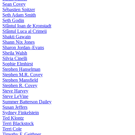
Sean Covey
Sébastien Spitzer
Seth Adam Smith
Seth Godin
Sfântul Ioan de Kronstadt
Sfântul Luca al Crimeii
Shakti Gawain
Shann Nix Jones
Sharon Jordan–Evans
Sheila Walsh
Silvia Cinelli
Sophie Elmhirst
Stephen Hanselman
Stephen M.R. Covey
Stephen Mansfield
Stephen R. Covey
Steve Harvey
Steve LeVine
Summer Batterson Dailey
Susan Jeffers
Sydney Finkelstein
Ted Klontz
Terri Blackstock
Terri Cole
Timothy F. Geithner