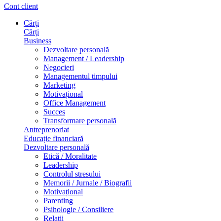
Cont client
Cărți
Cărți
Business
Dezvoltare personală
Management / Leadership
Negocieri
Managementul timpului
Marketing
Motivațional
Office Management
Succes
Transformare personală
Antreprenoriat
Educație financiară
Dezvoltare personală
Etică / Moralitate
Leadership
Controlul stresului
Memorii / Jurnale / Biografii
Motivațional
Parenting
Psihologie / Consiliere
Relații