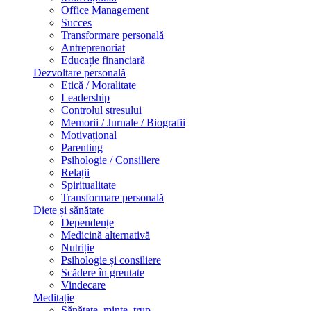
Office Management
Succes
Transformare personală
Antreprenoriat
Educație financiară
Dezvoltare personală
Etică / Moralitate
Leadership
Controlul stresului
Memorii / Jurnale / Biografii
Motivațional
Parenting
Psihologie / Consiliere
Relații
Spiritualitate
Transformare personală
Diete și sănătate
Dependențe
Medicină alternativă
Nutriție
Psihologie și consiliere
Scădere în greutate
Vindecare
Meditație
Sănătate, minte, trup