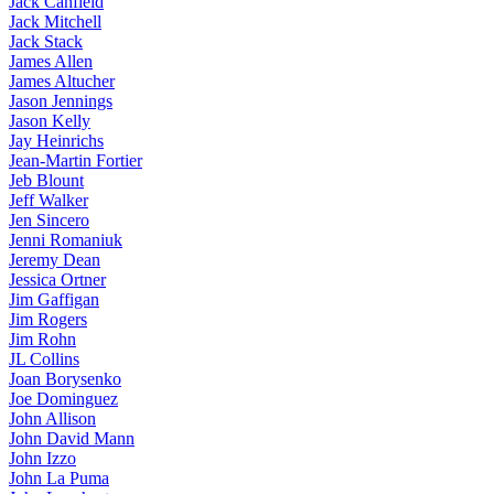
Jack Canfield
Jack Mitchell
Jack Stack
James Allen
James Altucher
Jason Jennings
Jason Kelly
Jay Heinrichs
Jean-Martin Fortier
Jeb Blount
Jeff Walker
Jen Sincero
Jenni Romaniuk
Jeremy Dean
Jessica Ortner
Jim Gaffigan
Jim Rogers
Jim Rohn
JL Collins
Joan Borysenko
Joe Dominguez
John Allison
John David Mann
John Izzo
John La Puma