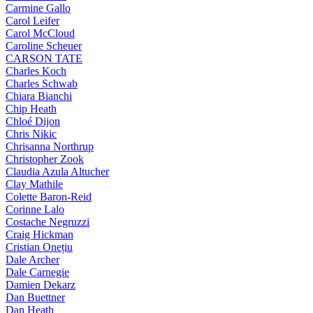
Carmine Gallo
Carol Leifer
Carol McCloud
Caroline Scheuer
CARSON TATE
Charles Koch
Charles Schwab
Chiara Bianchi
Chip Heath
Chloé Dijon
Chris Nikic
Chrisanna Northrup
Christopher Zook
Claudia Azula Altucher
Clay Mathile
Colette Baron-Reid
Corinne Lalo
Costache Negruzzi
Craig Hickman
Cristian Onețiu
Dale Archer
Dale Carnegie
Damien Dekarz
Dan Buettner
Dan Heath