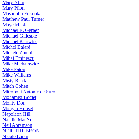
Mary Nhin
Mary Pilon
Masanobu Fukuoka
Matthew Paul Turner
Maye Musk
Michael E. Gerber
Michael Gillespie
Michael Knowles
Michel Balard
Michele Zanini
Mihai Eminescu
Mike Michalowicz
Mike Paton
Mike Williams
Misty Black
Mitch Cohen
Mitropolit Antonie de Suroj
Mohamed Boclet
Monty Don
Morgan Housel
Napoleon Hill
Natalie MacNeil
Neil Abramson
NEIL THUBRON
Nicole Lapin