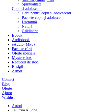
Spiritualitate
Copii si adolescenti
Cărți pentru copii și adolescenți
Pachete copii și adolescenți
Literatură
Natură
Grădinărit
Ebook
Audiobook
eAudio (MP3)
Pachete cărți
Oferte speciale
Mystery box
Reduceri de stoc
Resigilate
Autori
Contact
Blog
Oferte
Ajutor
Wishlist
Autori
Tsultrim Allione