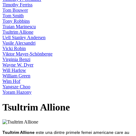
Timothy Ferriss
Tom Bouwer
Tom Smith
Tony Robbins
Traian Marinescu
Tsultrim Allione
Uell Stanley Andersen
Vasile Alecsandri
Vicki Robin
Viktor Mayer-Schönberge
Virginia Benzi
Wayne W. Dyer
Will Harlow
William Green
Wim Hof
Yangsze Choo
Yoram Hazony
Tsultrim Allione
Tsultrim Allione
este una dintre primele femei americane care au