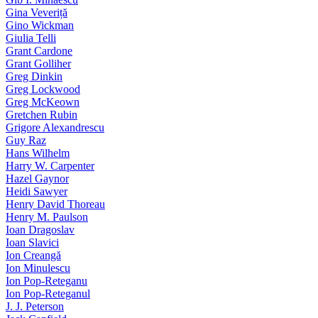
Gina Veveriță
Gino Wickman
Giulia Telli
Grant Cardone
Grant Golliher
Greg Dinkin
Greg Lockwood
Greg McKeown
Gretchen Rubin
Grigore Alexandrescu
Guy Raz
Hans Wilhelm
Harry W. Carpenter
Hazel Gaynor
Heidi Sawyer
Henry David Thoreau
Henry M. Paulson
Ioan Dragoslav
Ioan Slavici
Ion Creangă
Ion Minulescu
Ion Pop-Reteganu
Ion Pop-Reteganul
J. J. Peterson