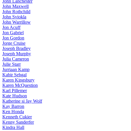
John Lanchester
John Maxwell
John Rothchild
John Sviokla
John Warrillow
Jon Acuff
Jon Gabriel
Jon Gordon
Jorge Cruise
Joseph Bradley
Joseph Murphy
Julia Cameron
Julie Starr
Jurriaan Kamp
Kabir Sehgal
Karen Kingsbury
Karen McQuestion
Karl Pillemer
Kate Hudson
Katherine si Jay Wolf
Kay Barron
Ken Honda
Kenneth Cukier
Kenny Sanderfer
Kindra Hall