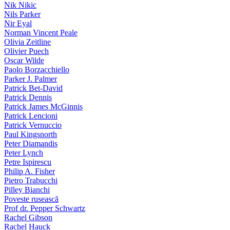
Nik Nikic
Nils Parker
Nir Eyal
Norman Vincent Peale
Olivia Zeitline
Olivier Puech
Oscar Wilde
Paolo Borzacchiello
Parker J. Palmer
Patrick Bet-David
Patrick Dennis
Patrick James McGinnis
Patrick Lencioni
Patrick Vernuccio
Paul Kingsnorth
Peter Diamandis
Peter Lynch
Petre Ispirescu
Philip A. Fisher
Pietro Trabucchi
Pilley Bianchi
Poveste rusească
Prof dr. Pepper Schwartz
Rachel Gibson
Rachel Hauck