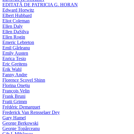
EDITATĂ DE PATRICIA G. HORAN
Edward Horwitz
Elbert Hubbard
Eliot Coleman
Ellen Daly
Ellen DaSilva
Ellen Rogin
Emeric Lebreton
Emil Gârleanu
Emily Austen
Enrica Tesio
Eric Greitens
Erik Wahl
Fanny Andre
Florence Scovel Shinn
Florina Onețiu
François Velin
Frank Bruni
Fratii Grimm
Frédéric Demarquet
Frederick Van Rensselaer Dey
Gary Hamel
George Berkowski
George Topârceanu
Gib I. Mihăescu