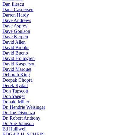
Dan Iliescu
Dana Caspersen
Darren Hardy
Dave Andrews
Dave Asprey
Dave Goulson
Dave Kerpen
David Allen
David Brooks
David Bueno
David Holmgren
David Kasperson
David Marquet
Deborah King
Deepak Chopra
Derek Rydall
Don Tapscott
Don Yaeger
Donald Miller
Dr. Hendrie Weisinger
Dr. Joe Dispenza
Dr. Robert Anthony
Dr. Sue Johnson
Ed Halliwell
EDGAR H. SCHEIN