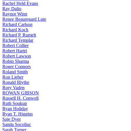
Rachel Held Evans
Ray Dalio
Raynor Winn
Renee Beauregard Lute
Richard Carlson
Richard Koch
Richard P. Rumelt
Richard Templar
Robert Collier
Robert Hariri
Robert Lawson
Robin Sharma
Roger Connors
Roland Smith
Ron Lieber
Ronald Blythe
Rory Vaden
ROWAN GIBSON
Russell H. Conwell
Ruth Soukup
Ryan Holiday
Ryan T. Higgins
Saje Dyer
Sanda Socoliuc
Sarah Turner