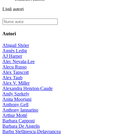
Listă autori
Autori
Abigail Shrier
Agnès Ledig
AJ Harper
Alec Nevala-Lee
Alecu Russo
Alex Tapscott
Alex Taub
Alex V. Miller
Alexandra Henrion-Caude
Andy Szekely
Anita Moorjani
Anthony Gell
Anthony Iannarino
Arthur Motté
Barbara Capponi
Barbara De Angelis
Barbu Ştefănescu-Delavrancea