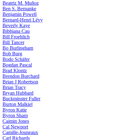
Beatriz M. Muñoz
Ben S. Bernanke
Benjamin Powell
Bernard-Henri Lévy
Beverly Kaye
Bibbiana Cau
Bill Froehlich
Bill Tancer
Bo Burlingham
Bob Burg
Bodo Schäfer
Bogdan Pascal
Brad Klontz
Brendon Burchard
Brian J Robertson
Brian Tracy
Bryan Hubbard
Buckminster Fuller
Burton Malkiel
Byron Katie
Byron Sharp
Caimin Jones
Cal Newport
Camille-Jouneaux
Carl Richards