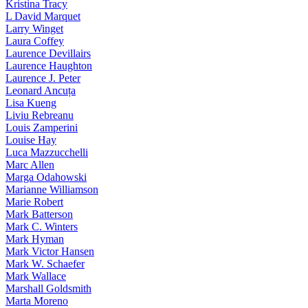
Kristina Tracy
L David Marquet
Larry Winget
Laura Coffey
Laurence Devillairs
Laurence Haughton
Laurence J. Peter
Leonard Ancuța
Lisa Kueng
Liviu Rebreanu
Louis Zamperini
Louise Hay
Luca Mazzucchelli
Marc Allen
Marga Odahowski
Marianne Williamson
Marie Robert
Mark Batterson
Mark C. Winters
Mark Hyman
Mark Victor Hansen
Mark W. Schaefer
Mark Wallace
Marshall Goldsmith
Marta Moreno