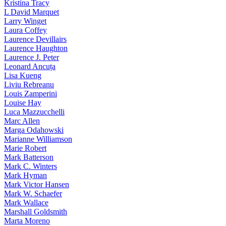
Kristina Tracy
L David Marquet
Larry Winget
Laura Coffey
Laurence Devillairs
Laurence Haughton
Laurence J. Peter
Leonard Ancuța
Lisa Kueng
Liviu Rebreanu
Louis Zamperini
Louise Hay
Luca Mazzucchelli
Marc Allen
Marga Odahowski
Marianne Williamson
Marie Robert
Mark Batterson
Mark C. Winters
Mark Hyman
Mark Victor Hansen
Mark W. Schaefer
Mark Wallace
Marshall Goldsmith
Marta Moreno