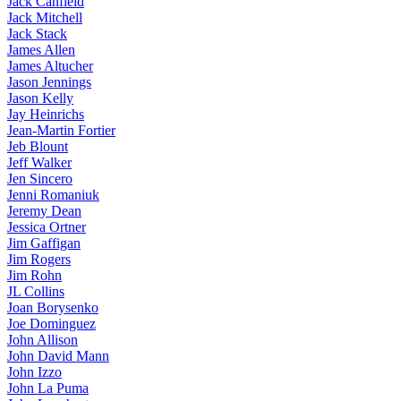
Jack Canfield
Jack Mitchell
Jack Stack
James Allen
James Altucher
Jason Jennings
Jason Kelly
Jay Heinrichs
Jean-Martin Fortier
Jeb Blount
Jeff Walker
Jen Sincero
Jenni Romaniuk
Jeremy Dean
Jessica Ortner
Jim Gaffigan
Jim Rogers
Jim Rohn
JL Collins
Joan Borysenko
Joe Dominguez
John Allison
John David Mann
John Izzo
John La Puma