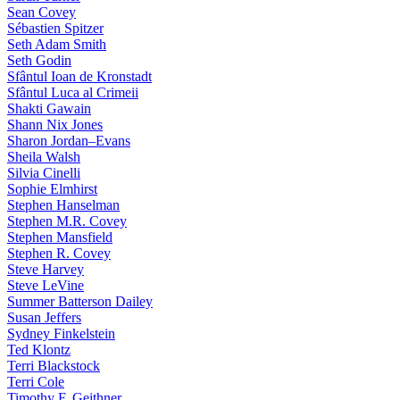
Sean Covey
Sébastien Spitzer
Seth Adam Smith
Seth Godin
Sfântul Ioan de Kronstadt
Sfântul Luca al Crimeii
Shakti Gawain
Shann Nix Jones
Sharon Jordan–Evans
Sheila Walsh
Silvia Cinelli
Sophie Elmhirst
Stephen Hanselman
Stephen M.R. Covey
Stephen Mansfield
Stephen R. Covey
Steve Harvey
Steve LeVine
Summer Batterson Dailey
Susan Jeffers
Sydney Finkelstein
Ted Klontz
Terri Blackstock
Terri Cole
Timothy F. Geithner