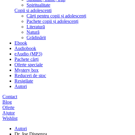
Spiritualitate
Copii si adolescenti
Cărți pentru copii și adolescenți
Pachete copii și adolescenți
Literatură
Natură
Grădinărit
Ebook
Audiobook
eAudio (MP3)
Pachete cărți
Oferte speciale
Mystery box
Reduceri de stoc
Resigilate
Autori
Contact
Blog
Oferte
Ajutor
Wishlist
Autori
Dr. Joe Dispenza