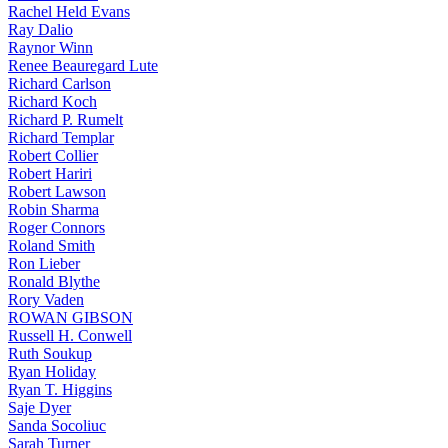
Rachel Held Evans
Ray Dalio
Raynor Winn
Renee Beauregard Lute
Richard Carlson
Richard Koch
Richard P. Rumelt
Richard Templar
Robert Collier
Robert Hariri
Robert Lawson
Robin Sharma
Roger Connors
Roland Smith
Ron Lieber
Ronald Blythe
Rory Vaden
ROWAN GIBSON
Russell H. Conwell
Ruth Soukup
Ryan Holiday
Ryan T. Higgins
Saje Dyer
Sanda Socoliuc
Sarah Turner