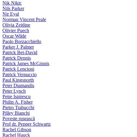
Nik Nikic
Nils Parker
Nir Eyal
Norman Vincent Peale
Olivia Zeitline
Olivier Puech
Oscar Wilde
Paolo Borzacchiello
Parker J. Palmer
Patrick Bet-David
Patrick Dennis
Patrick James McGinnis
Patrick Lencioni
Patrick Vernuccio
Paul Kingsnorth
Peter Diamandis
Peter Lynch
Petre Ispirescu
Philip A. Fisher
Pietro Trabucchi
Pilley Bianchi
Poveste rusească
Prof dr. Pepper Schwartz
Rachel Gibson
Rachel Hauck