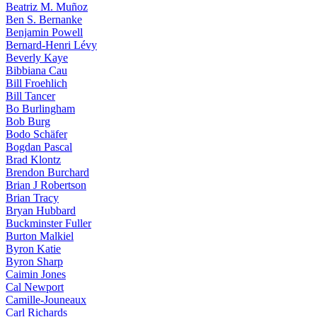
Beatriz M. Muñoz
Ben S. Bernanke
Benjamin Powell
Bernard-Henri Lévy
Beverly Kaye
Bibbiana Cau
Bill Froehlich
Bill Tancer
Bo Burlingham
Bob Burg
Bodo Schäfer
Bogdan Pascal
Brad Klontz
Brendon Burchard
Brian J Robertson
Brian Tracy
Bryan Hubbard
Buckminster Fuller
Burton Malkiel
Byron Katie
Byron Sharp
Caimin Jones
Cal Newport
Camille-Jouneaux
Carl Richards