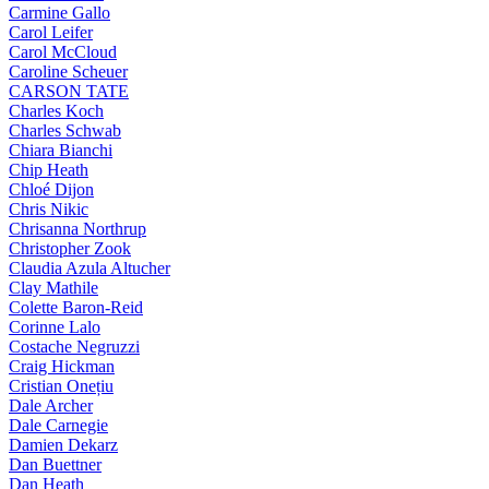
Carmine Gallo
Carol Leifer
Carol McCloud
Caroline Scheuer
CARSON TATE
Charles Koch
Charles Schwab
Chiara Bianchi
Chip Heath
Chloé Dijon
Chris Nikic
Chrisanna Northrup
Christopher Zook
Claudia Azula Altucher
Clay Mathile
Colette Baron-Reid
Corinne Lalo
Costache Negruzzi
Craig Hickman
Cristian Onețiu
Dale Archer
Dale Carnegie
Damien Dekarz
Dan Buettner
Dan Heath