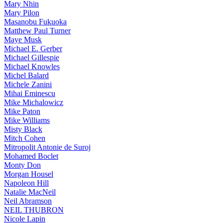
Mary Nhin
Mary Pilon
Masanobu Fukuoka
Matthew Paul Turner
Maye Musk
Michael E. Gerber
Michael Gillespie
Michael Knowles
Michel Balard
Michele Zanini
Mihai Eminescu
Mike Michalowicz
Mike Paton
Mike Williams
Misty Black
Mitch Cohen
Mitropolit Antonie de Suroj
Mohamed Boclet
Monty Don
Morgan Housel
Napoleon Hill
Natalie MacNeil
Neil Abramson
NEIL THUBRON
Nicole Lapin