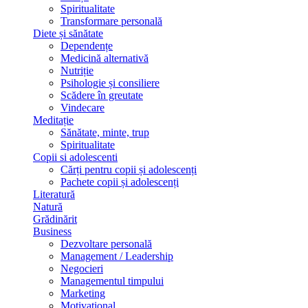
Spiritualitate
Transformare personală
Diete și sănătate
Dependențe
Medicină alternativă
Nutriție
Psihologie și consiliere
Scădere în greutate
Vindecare
Meditație
Sănătate, minte, trup
Spiritualitate
Copii si adolescenti
Cărți pentru copii și adolescenți
Pachete copii și adolescenți
Literatură
Natură
Grădinărit
Business
Dezvoltare personală
Management / Leadership
Negocieri
Managementul timpului
Marketing
Motivațional