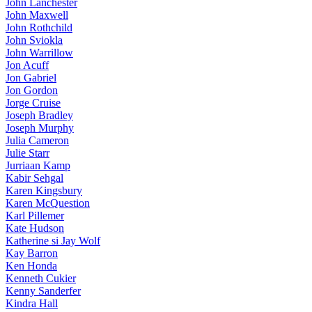
John Lanchester
John Maxwell
John Rothchild
John Sviokla
John Warrillow
Jon Acuff
Jon Gabriel
Jon Gordon
Jorge Cruise
Joseph Bradley
Joseph Murphy
Julia Cameron
Julie Starr
Jurriaan Kamp
Kabir Sehgal
Karen Kingsbury
Karen McQuestion
Karl Pillemer
Kate Hudson
Katherine si Jay Wolf
Kay Barron
Ken Honda
Kenneth Cukier
Kenny Sanderfer
Kindra Hall