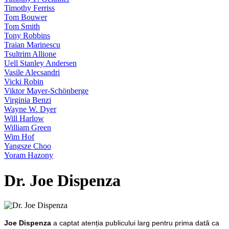
Timothy Ferriss
Tom Bouwer
Tom Smith
Tony Robbins
Traian Marinescu
Tsultrim Allione
Uell Stanley Andersen
Vasile Alecsandri
Vicki Robin
Viktor Mayer-Schönberge
Virginia Benzi
Wayne W. Dyer
Will Harlow
William Green
Wim Hof
Yangsze Choo
Yoram Hazony
Dr. Joe Dispenza
Joe Dispenza
a captat atenția publicului larg pentru prima dată ca