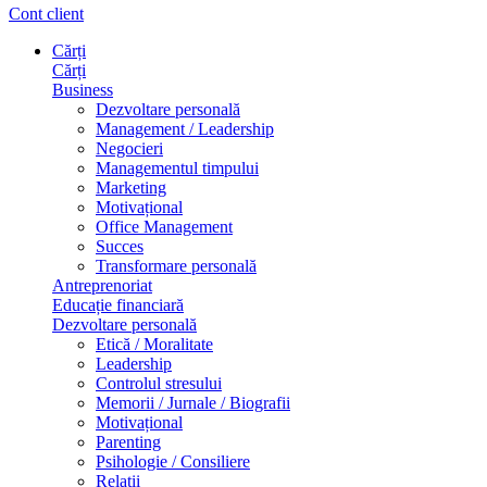
Cont client
Cărți
Cărți
Business
Dezvoltare personală
Management / Leadership
Negocieri
Managementul timpului
Marketing
Motivațional
Office Management
Succes
Transformare personală
Antreprenoriat
Educație financiară
Dezvoltare personală
Etică / Moralitate
Leadership
Controlul stresului
Memorii / Jurnale / Biografii
Motivațional
Parenting
Psihologie / Consiliere
Relații