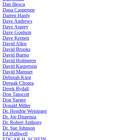
Dan Iliescu
Dana Caspersen
Darren Hardy
Dave Andrews
Dave Asprey
Dave Goulson
Dave Kerpen
David Allen
David Brooks
David Bueno
David Holmgren
David Kasperson
David Marquet
Deborah King
Deepak Chopra
Derek Rydall
Don Tapscott
Don Yaeger
Donald Miller
Dr. Hendrie Weisinger
Dr. Joe Dispenza
Dr. Robert Anthony
Dr. Sue Johnson
Ed Halliwell
EDGAR H. SCHEIN