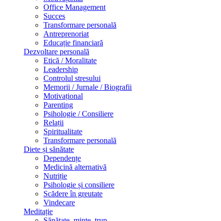
Office Management
Succes
Transformare personală
Antreprenoriat
Educație financiară
Dezvoltare personală
Etică / Moralitate
Leadership
Controlul stresului
Memorii / Jurnale / Biografii
Motivațional
Parenting
Psihologie / Consiliere
Relații
Spiritualitate
Transformare personală
Diete și sănătate
Dependențe
Medicină alternativă
Nutriție
Psihologie și consiliere
Scădere în greutate
Vindecare
Meditație
Sănătate, minte, trup