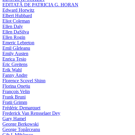
EDITATĂ DE PATRICIA G. HORAN
Edward Horwitz
Elbert Hubbard
Eliot Coleman
Ellen Daly
Ellen DaSilva
Ellen Rogin
Emeric Lebreton
Emil Gârleanu
Emily Austen
Enrica Tesio
Eric Greitens
Erik Wahl
Fanny Andre
Florence Scovel Shinn
Florina Onețiu
François Velin
Frank Bruni
Fratii Grimm
Frédéric Demarquet
Frederick Van Rensselaer Dey
Gary Hamel
George Berkowski
George Topârceanu
Gib I. Mihăescu