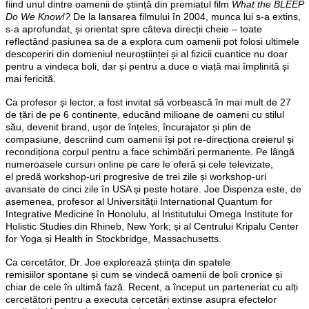
fiind unul dintre oamenii de știință din premiatul film
What the BLEEP
Do We Know!?
De la lansarea filmului în 2004, munca lui s-a extins,
s-a aprofundat, și orientat spre câteva direcții cheie – toate
reflectând pasiunea sa de a explora cum oamenii pot folosi ultimele
descoperiri din domeniul neuroștiinței și al fizicii cuantice nu doar
pentru a vindeca boli, dar și pentru a duce o viață mai împlinită și
mai fericită.
Ca profesor și lector, a fost invitat să vorbească în mai mult de 27
de țări de pe 6 continente, educând milioane de oameni cu stilul
său, devenit brand, ușor de înțeles, încurajator și plin de
compasiune, descriind cum oamenii își pot re-direcționa creierul și
recondiționa corpul pentru a face schimbări permanente. Pe lângă
numeroasele cursuri online pe care le oferă și cele televizate,
el predă workshop-uri progresive de trei zile și workshop-uri
avansate de cinci zile în USA și peste hotare. Joe Dispenza este, de
asemenea, profesor al Universității International Quantum for
Integrative Medicine în Honolulu, al Institutului Omega Institute for
Holistic Studies din Rhineb, New York; și al Centrului Kripalu Center
for Yoga și Health in Stockbridge, Massachusetts.
Ca cercetător, Dr. Joe explorează știința din spatele
remisiilor spontane și cum se vindecă oamenii de boli cronice și
chiar de cele în ultimă fază. Recent, a început un parteneriat cu alți
cercetători pentru a executa cercetări extinse asupra efectelor