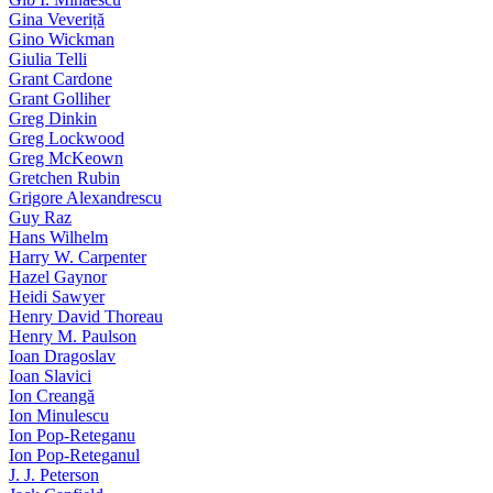
Gina Veveriță
Gino Wickman
Giulia Telli
Grant Cardone
Grant Golliher
Greg Dinkin
Greg Lockwood
Greg McKeown
Gretchen Rubin
Grigore Alexandrescu
Guy Raz
Hans Wilhelm
Harry W. Carpenter
Hazel Gaynor
Heidi Sawyer
Henry David Thoreau
Henry M. Paulson
Ioan Dragoslav
Ioan Slavici
Ion Creangă
Ion Minulescu
Ion Pop-Reteganu
Ion Pop-Reteganul
J. J. Peterson