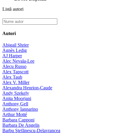
Listă autori
Autori
Abigail Shrier
Agnès Ledig
AJ Harper
Alec Nevala-Lee
Alecu Russo
Alex Tapscott
Alex Taub
Alex V. Miller
Alexandra Henrion-Caude
Andy Szekely
Anita Moorjani
Anthony Gell
Anthony Iannarino
Arthur Motté
Barbara Capponi
Barbara De Angelis
Barbu Ştefănescu-Delavrancea