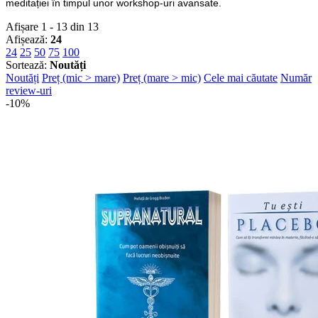
meditației în timpul unor workshop-uri avansate.
Afișare 1 - 13 din 13
Afișează:
24
24
25
50
75
100
Sortează:
Noutăți
Noutăți
Preț (mic > mare)
Preț (mare > mic)
Cele mai căutate
Număr
review-uri
-10%