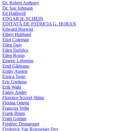
Dr. Robert Anthony
Dr. Sue Johnson
Ed Halliwell
EDGAR H. SCHEIN
EDITATĂ DE PATRICIA G. HORAN
Edward Horwitz
Elbert Hubbard
Eliot Coleman
Ellen Daly
Ellen DaSilva
Ellen Rogin
Emeric Lebreton
Emil Gârleanu
Emily Austen
Enrica Tesio
Eric Greitens
Erik Wahl
Fanny Andre
Florence Scovel Shinn
Florina Onețiu
François Velin
Frank Bruni
Fratii Grimm
Frédéric Demarquet
Frederick Van Rensselaer Dey