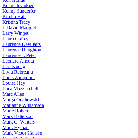
Kenneth Cukier
Kenny Sanderfer
Kindra Hall
Kristina Tracy
L David Marquet
Larry Winget
Laura Coffey
Laurence Devillairs
Laurence Haughton
Laurence J. Peter
Leonard Ancuța
Lisa Kueng
Liviu Rebreanu
Louis Zamperini
Louise Hay
Luca Mazzucchelli
Marc Allen
Marga Odahowski
Marianne Williamson
Marie Robert
Mark Batterson
Mark C. Winters
Mark Hyman
Mark Victor Hansen