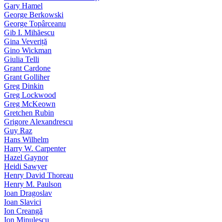
Gary Hamel
George Berkowski
George Topârceanu
Gib I. Mihăescu
Gina Veveriță
Gino Wickman
Giulia Telli
Grant Cardone
Grant Golliher
Greg Dinkin
Greg Lockwood
Greg McKeown
Gretchen Rubin
Grigore Alexandrescu
Guy Raz
Hans Wilhelm
Harry W. Carpenter
Hazel Gaynor
Heidi Sawyer
Henry David Thoreau
Henry M. Paulson
Ioan Dragoslav
Ioan Slavici
Ion Creangă
Ion Minulescu