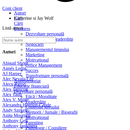
Cont client
Autori
Cărți
Katherine si Jay Wolf
Cărți
Listă autori
Business
Dezvoltare personală
Management / Leadership
Negocieri
Managementul timpului
Autori
Marketing
Motivațional
Abigail Shrier
Office Management
Agnès Ledig
Succes
AJ Harper
Transformare personală
Alec Nevala-Lee
Antreprenoriat
Alecu Russo
Educație financiară
Alex Tapscott
Dezvoltare personală
Alex Taub
Etică / Moralitate
Alex V. Miller
Leadership
Alexandra Henrion-Caude
Controlul stresului
Andy Szekely
Memorii / Jurnale / Biografii
Anita Moorjani
Motivațional
Anthony Gell
Parenting
Anthony Iannarino
Psihologie / Consiliere