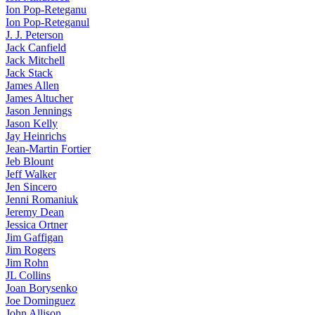
Ion Pop-Reteganu
Ion Pop-Reteganul
J. J. Peterson
Jack Canfield
Jack Mitchell
Jack Stack
James Allen
James Altucher
Jason Jennings
Jason Kelly
Jay Heinrichs
Jean-Martin Fortier
Jeb Blount
Jeff Walker
Jen Sincero
Jenni Romaniuk
Jeremy Dean
Jessica Ortner
Jim Gaffigan
Jim Rogers
Jim Rohn
JL Collins
Joan Borysenko
Joe Dominguez
John Allison