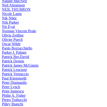
Natalie MacNeil
Neil Abramson
NEIL THUBRON
Nicole Lapin
Nik Nikic
Nils Parker
Nir Eyal
Norman Vincent Peale
Olivia Zeitline
Olivier Puech
Oscar Wilde
Paolo Borzacchiello
Parker J. Palmer
Patrick Bet-David
Patrick Dennis
Patrick James McGinnis
Patrick Lencioni
Patrick Vernuccio
Paul Kingsnorth
Peter Diamandis
Peter Lynch
Petre Ispirescu
Philip A. Fisher
Pietro Trabucchi
Pilley Bianchi