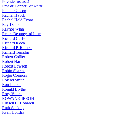
Poveste rusească
Prof dr. Pepper Schwartz
Rachel Gibson
Rachel Hauck
Rachel Held Evans
Ray Dalio
Raynor Winn
Renee Beauregard Lute
Richard Carlson
Richard Koch
Richard P. Rumelt
Richard Templar
Robert Collier
Robert Hariri
Robert Lawson
Robin Sharma
Roger Connors
Roland Smith
Ron Lieber
Ronald Blythe
Rory Vaden
ROWAN GIBSON
Russell H. Conwell
Ruth Soukup
Ryan Holiday