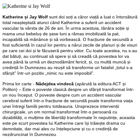
Katherine și Jay Wolf
sunt doi soți a căror viață a luat o întorsătură
total neașteptată atunci când Katherine a suferit un accident
vascular la vârsta de 26 de ani. În urma acestuia, tânăra soție și
mama unui bebeluș de șase luni a rămas imobilizată la pat,
incapabilă să mănânce și să vorbească. O fracțiune de secundă a
fost suficientă în cazul lor pentru a nărui zecile de planuri și de visuri
pe care cei doi și le făcuseră pentru viitor. Cu toate acestea, nu s-au
dat bătuți, au continuat să spere și să creadă că povestea lor va
avea până la urmă un deznodământ fericit, și, cu multă muncă și
credință în Dumnezeu au reușit să transforme un fatalist „totul s-a
sfârșit” într-un pozitiv „nimic nu este imposibil”.
Prima lor carte -
Nădejdea vindecă
(apărută la editura ACT și
Politon) – Este o poveste clasică despre un sfârșit transformat într-
un nou început. O poveste despre cum un accident vascular
cerebral suferit într-o fracțiune de secundă poate transforma viața
unei întregi familii pentru totdeauna. Unsprezece intervenții
chirurgicale, un om normal transformat într-o persoană cu
dizabilități, o mulțime de libertăți transformate în neputințe, aceasta
este pe scurt povestea lui Katherine care își trăiește drama cu
demnitate, dar mai ales cu înțelepciune și cu o credință de
nezdruncinat în Dumnezeu.