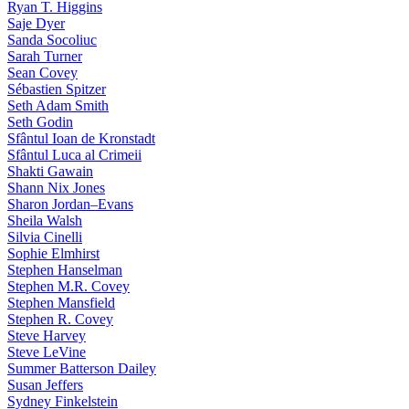
Ryan T. Higgins
Saje Dyer
Sanda Socoliuc
Sarah Turner
Sean Covey
Sébastien Spitzer
Seth Adam Smith
Seth Godin
Sfântul Ioan de Kronstadt
Sfântul Luca al Crimeii
Shakti Gawain
Shann Nix Jones
Sharon Jordan–Evans
Sheila Walsh
Silvia Cinelli
Sophie Elmhirst
Stephen Hanselman
Stephen M.R. Covey
Stephen Mansfield
Stephen R. Covey
Steve Harvey
Steve LeVine
Summer Batterson Dailey
Susan Jeffers
Sydney Finkelstein