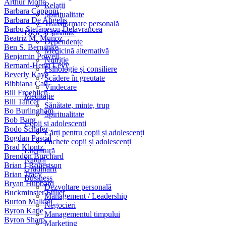
Arthur Motté
Relații
Barbara Capponi
Spiritualitate
Barbara De Angelis
Transformare personală
Barbu Ştefănescu-Delavrancea
Diete și sănătate
Beatriz M. Muñoz
Dependențe
Ben S. Bernanke
Medicină alternativă
Benjamin Powell
Nutriție
Bernard-Henri Lévy
Psihologie și consiliere
Beverly Kaye
Scădere în greutate
Bibbiana Cau
Vindecare
Bill Froehlich
Meditație
Bill Tancer
Sănătate, minte, trup
Bo Burlingham
Spiritualitate
Bob Burg
Copii si adolescenti
Bodo Schäfer
Cărți pentru copii și adolescenți
Bogdan Pascal
Pachete copii și adolescenți
Brad Klontz
Literatură
Brendon Burchard
Natură
Brian J Robertson
Grădinărit
Brian Tracy
Business
Bryan Hubbard
Dezvoltare personală
Buckminster Fuller
Management / Leadership
Burton Malkiel
Negocieri
Byron Katie
Managementul timpului
Byron Sharp
Marketing