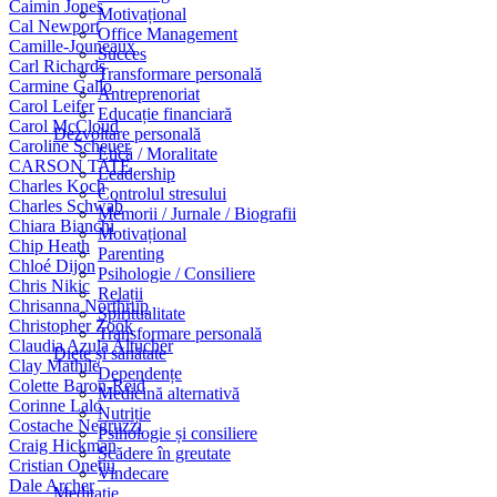
Caimin Jones
Motivațional
Cal Newport
Office Management
Camille-Jouneaux
Succes
Carl Richards
Transformare personală
Carmine Gallo
Antreprenoriat
Carol Leifer
Educație financiară
Carol McCloud
Dezvoltare personală
Caroline Scheuer
Etică / Moralitate
CARSON TATE
Leadership
Charles Koch
Controlul stresului
Charles Schwab
Memorii / Jurnale / Biografii
Chiara Bianchi
Motivațional
Chip Heath
Parenting
Chloé Dijon
Psihologie / Consiliere
Chris Nikic
Relații
Chrisanna Northrup
Spiritualitate
Christopher Zook
Transformare personală
Claudia Azula Altucher
Diete și sănătate
Clay Mathile
Dependențe
Colette Baron-Reid
Medicină alternativă
Corinne Lalo
Nutriție
Costache Negruzzi
Psihologie și consiliere
Craig Hickman
Scădere în greutate
Cristian Onețiu
Vindecare
Dale Archer
Meditație