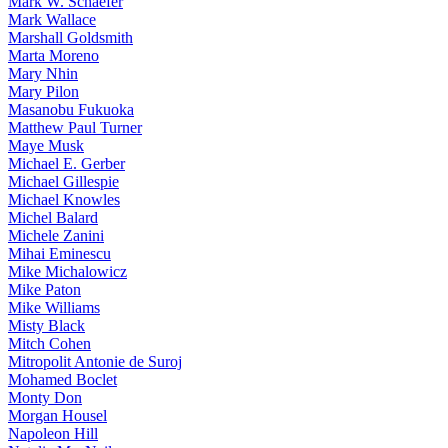
Mark W. Schaefer
Mark Wallace
Marshall Goldsmith
Marta Moreno
Mary Nhin
Mary Pilon
Masanobu Fukuoka
Matthew Paul Turner
Maye Musk
Michael E. Gerber
Michael Gillespie
Michael Knowles
Michel Balard
Michele Zanini
Mihai Eminescu
Mike Michalowicz
Mike Paton
Mike Williams
Misty Black
Mitch Cohen
Mitropolit Antonie de Suroj
Mohamed Boclet
Monty Don
Morgan Housel
Napoleon Hill