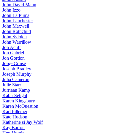
John David Mann
John Izzo
John La Puma
John Lanchester
John Maxwell
John Rothchild
John Sviokla
John Warrillow
Jon Acuff
Jon Gabriel
Jon Gordon
Jorge Cruise
Joseph Bradley
Joseph Murphy
Julia Cameron
Julie Starr
Jurriaan Kamp
Kabir Sehgal
Karen Kingsbury
Karen McQuestion
Karl Pillemer
Kate Hudson
Katherine si Jay Wolf
Kay Barron
Ken Honda