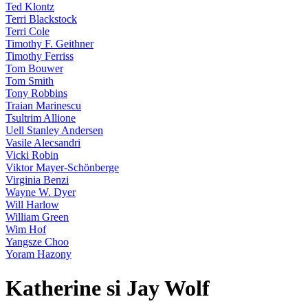
Ted Klontz
Terri Blackstock
Terri Cole
Timothy F. Geithner
Timothy Ferriss
Tom Bouwer
Tom Smith
Tony Robbins
Traian Marinescu
Tsultrim Allione
Uell Stanley Andersen
Vasile Alecsandri
Vicki Robin
Viktor Mayer-Schönberge
Virginia Benzi
Wayne W. Dyer
Will Harlow
William Green
Wim Hof
Yangsze Choo
Yoram Hazony
Katherine si Jay Wolf