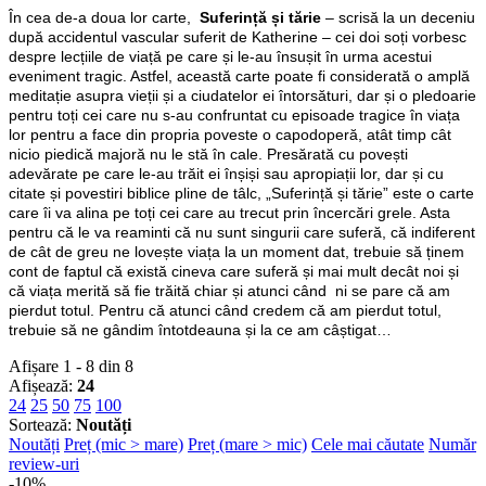
În cea de-a doua lor carte,
Suferință și tărie
– scrisă la un deceniu
după accidentul vascular suferit de Katherine – cei doi soți vorbesc
despre lecțiile de viață pe care și le-au însușit în urma acestui
eveniment tragic. Astfel, această carte poate fi considerată o amplă
meditație asupra vieții și a ciudatelor ei întorsături, dar și o pledoarie
pentru toți cei care nu s-au confruntat cu episoade tragice în viața
lor pentru a face din propria poveste o capodoperă, atât timp cât
nicio piedică majoră nu le stă în cale. Presărată cu povești
adevărate pe care le-au trăit ei înșiși sau apropiații lor, dar și cu
citate și povestiri biblice pline de tâlc, „Suferință și tărie” este o carte
care îi va alina pe toți cei care au trecut prin încercări grele. Asta
pentru că le va reaminti că nu sunt singurii care suferă, că indiferent
de cât de greu ne lovește viața la un moment dat, trebuie să ținem
cont de faptul că există cineva care suferă și mai mult decât noi și
că viața merită să fie trăită chiar și atunci când ni se pare că am
pierdut totul. Pentru că atunci când credem că am pierdut totul,
trebuie să ne gândim întotdeauna și la ce am câștigat…
Afișare 1 - 8 din 8
Afișează:
24
24
25
50
75
100
Sortează:
Noutăți
Noutăți
Preț (mic > mare)
Preț (mare > mic)
Cele mai căutate
Număr
review-uri
-10%