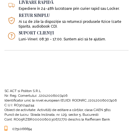
LIVRARE RAPIDĂ
•
Prietenul meu cel mai bun m-a abandonat! Acum se joacă cu altcineva.
Expediere în 24-48h lucrătoare prin curier rapid sau Locker.
RETUR SIMPLU
Niște reacții asemănătoare are și tigruțul nostru care trece prin una dintre
Ai 14 de zile la dispoziție să returnezi produsele fizice (carte
tipărită, audiobook CD).
NU cele mai strălucite zile ale sale în povestea de față.
SUPORT CLIENȚI
Luni-Vineri: 08:30 - 17:00. Suntem aici să te ajutăm.
Trei întâmplări banale, care ar trece în mod normal neobservate de o fire mai
superficială, îl fac pe adorabilul nostru tigruț să exclame că: TOTUL ESTE
ÎNGROZITOR!
SC ACT si Politon S.R.L
Noroc cu înțeleapta țestoasă care, îl va convinge că lucrurile nu stau deloc
Nr. Reg. Comertului: J2012006007406
așa, cu ajutorul câtorva întrebări pe care i le adresează, și care îl fac pe tigruț
Identificator unic la nivel european (EUID): ROONRC.J2012006007406
C.U.I: RO30244244
să perceapă lucrurile dintr-o cu totul altă perspectivă.
Obiect de activitate: Activităţi de editare a cărţilor, clasa CAEN 5811
Punct de lucru: Strada Inclinata, nr. 129, sector 5, Bucuresti
Cont: RO05RZBR0000060030672770 deschis la Raiffeisen Bank
Întrebările pe care i le adresează țestoasa sunt:
0751066694