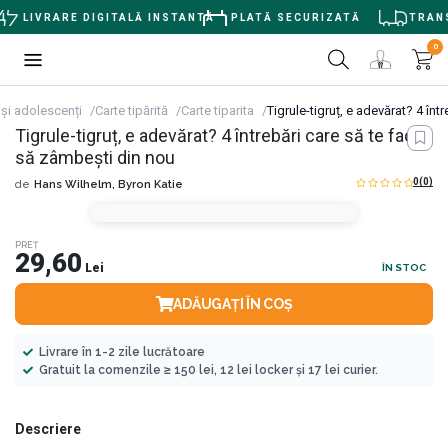
LIVRARE DIGITALĂ INSTANTĂ
PLATĂ SECURIZATĂ
TRANSP
0
 și adolescenți
Carte tipărită
Carte tiparita
Tigrule-tigruț, e adevărat? 4 în
Tigrule-tigruț, e adevărat? 4 întrebări care să te facă
să zâmbești din nou
0
(0)
de
Hans Wilhelm,
Byron Katie
PREȚ
29,60
Lei
ÎN STOC
ADĂUGAȚI ÎN COȘ
Livrare în 1-2 zile lucrătoare
Gratuit la comenzile ≥ 150 lei, 12 lei locker și 17 lei curier.
Descriere