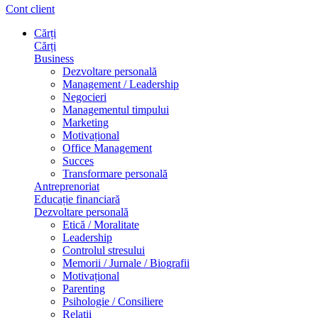
Cont client
Cărți
Cărți
Business
Dezvoltare personală
Management / Leadership
Negocieri
Managementul timpului
Marketing
Motivațional
Office Management
Succes
Transformare personală
Antreprenoriat
Educație financiară
Dezvoltare personală
Etică / Moralitate
Leadership
Controlul stresului
Memorii / Jurnale / Biografii
Motivațional
Parenting
Psihologie / Consiliere
Relații