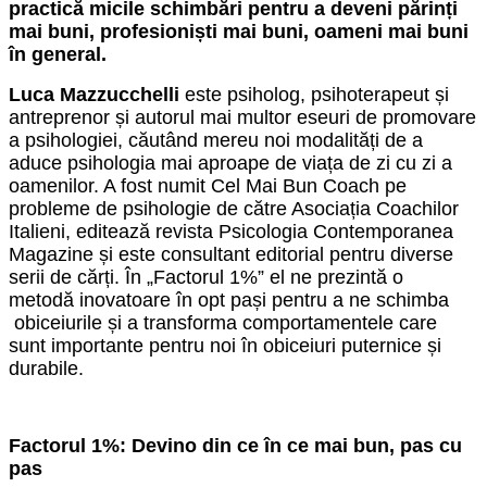
practică micile schimbări pentru a deveni părinți
mai buni, profesioniști mai buni, oameni mai buni
în general.
Luca Mazzucchelli
este psiholog, psihoterapeut și
antreprenor și autorul mai multor eseuri de promovare
a psihologiei, căutând mereu noi modalități de a
aduce psihologia mai aproape de viața de zi cu zi a
oamenilor. A fost numit Cel Mai Bun Coach pe
probleme de psihologie de către Asociația Coachilor
Italieni, editează revista Psicologia Contemporanea
Magazine și este consultant editorial pentru diverse
serii de cărți. În „Factorul 1%” el ne prezintă o
metodă inovatoare în opt pași pentru a ne schimba
obiceiurile și a transforma comportamentele care
sunt importante pentru noi în obiceiuri puternice și
durabile.
Factorul 1%: Devino din ce în ce mai bun, pas cu
pas