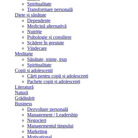
Spiritualitate
Transformare personală
Diete și sănătate
Dependențe
Medicină alternativă
Nutriție
Psihologie și consiliere
Scădere în greutate
Vindecare
Meditație
Sănătate, minte, trup
Spiritualitate
Copii si adolescenti
Cărți pentru copii și adolescenți
Pachete copii și adolescenți
Literatură
Natură
Grădinărit
Business
Dezvoltare personală
Management / Leadership
Negocieri
Managementul timpului
Marketing
Motivațional