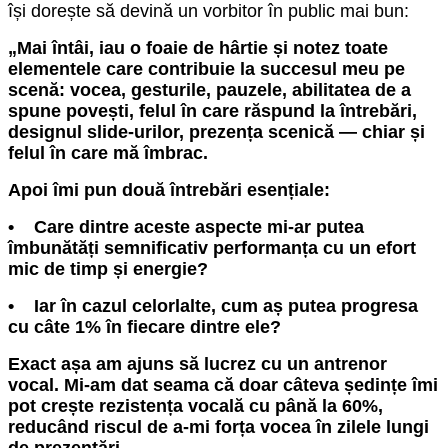
își dorește să devină un vorbitor în public mai bun:
„Mai întâi, iau o foaie de hârtie și notez toate
elementele care contribuie la succesul meu pe
scenă: vocea, gesturile, pauzele, abilitatea de a
spune povești, felul în care răspund la întrebări,
designul slide-urilor, prezența scenică — chiar și
felul în care mă îmbrac.
Apoi îmi pun două întrebări esențiale:
• Care dintre aceste aspecte mi-ar putea
îmbunătăți semnificativ performanța cu un efort
mic de timp și energie?
• Iar în cazul celorlalte, cum aș putea progresa
cu câte 1% în fiecare dintre ele?
Exact așa am ajuns să lucrez cu un antrenor
vocal. Mi-am dat seama că doar câteva ședințe îmi
pot crește rezistența vocală cu până la 60%,
reducând riscul de a-mi forța vocea în zilele lungi