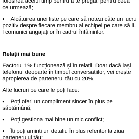
folosirea acelui timp pentru a te pregăti pentru ceea
ce urmează;
• Alcătuirea unei liste pe care să notezi câte un lucru
pozitiv despre fiecare membru al echipei pe care să li-
l comunici angajaților în cadrul întâlnirilor.
Relații mai bune
Factorul 1% funcționează și în relații. Doar dacă lași
telefonul deoparte în timpul conversațiilor, vei crește
apropierea de partenerul tău cu 20%.
Alte lucruri pe care le poți face:
• Poți oferi un compliment sincer în plus pe
săptămână;
• Poți gestiona mai bine un mic conflict;
• Îți poți aminti un detaliu în plus referitor la ziua
partenerului tău;