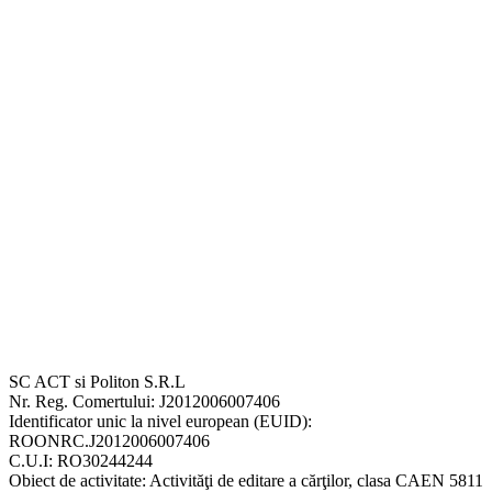
SC ACT si Politon S.R.L
Nr. Reg. Comertului: J2012006007406
Identificator unic la nivel european (EUID):
ROONRC.J2012006007406
C.U.I: RO30244244
Obiect de activitate: Activităţi de editare a cărţilor, clasa CAEN 5811