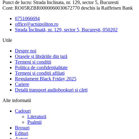
Punct de lucru: Strada Inclinata, nr. 129, sector 5, Bucuresti
Cont: RO05RZBR0000060030672770 deschis la Raiffeisen Bank
0751066694
office@actsipoliton.ro
Strada Înclinată, nr. 129, sector 5, București, 050202
Utile
Despre noi
Orașele și librăriile din țară
Termeni şi condiţii
Politica de confidenţialitate
Termeni şi condiţii afiliaţi
Regulament Black Friday 2025
Cariere
Detalii transport audiobookuri şi cărţi
Alte informatii
Cadouri
Literatură
Psalmii
Brosuri
Edituri
Autori