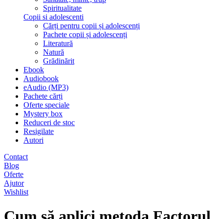
Spiritualitate
Copii si adolescenti
Cărți pentru copii și adolescenți
Pachete copii și adolescenți
Literatură
Natură
Grădinărit
Ebook
Audiobook
eAudio (MP3)
Pachete cărți
Oferte speciale
Mystery box
Reduceri de stoc
Resigilate
Autori
Contact
Blog
Oferte
Ajutor
Wishlist
Cum să aplici metoda Factorul