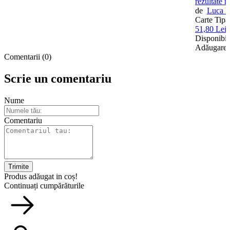
rezultate m
de
Luca M
Carte Tipar
51,80 Lei
Disponibil
Adăugare
Comentarii (0)
Scrie un comentariu
Nume
Comentariu
Trimite
Produs adăugat in coș!
Continuați cumpărăturile