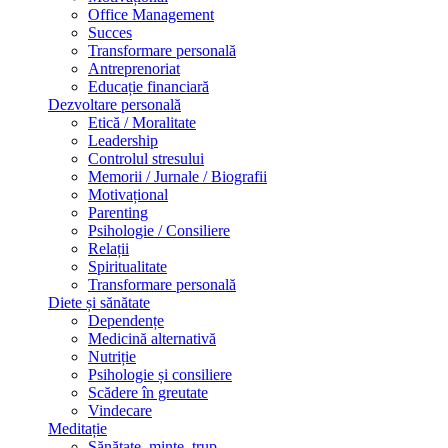
Office Management
Succes
Transformare personală
Antreprenoriat
Educație financiară
Dezvoltare personală
Etică / Moralitate
Leadership
Controlul stresului
Memorii / Jurnale / Biografii
Motivațional
Parenting
Psihologie / Consiliere
Relații
Spiritualitate
Transformare personală
Diete și sănătate
Dependențe
Medicină alternativă
Nutriție
Psihologie și consiliere
Scădere în greutate
Vindecare
Meditație
Sănătate, minte, trup