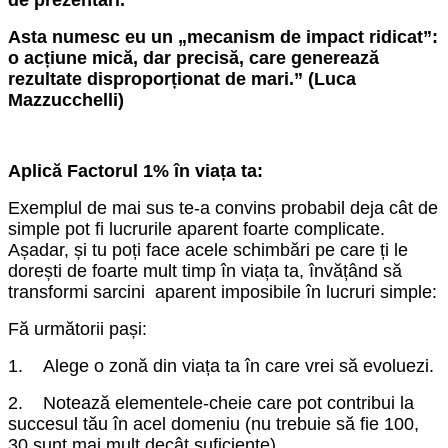
de prezentări.
Asta numesc eu un „mecanism de impact ridicat”:
o acțiune mică, dar precisă, care generează
rezultate disproporționat de mari.” (Luca
Mazzucchelli)
Aplică Factorul 1% în viața ta:
Exemplul de mai sus te-a convins probabil deja cât de
simple pot fi lucrurile aparent foarte complicate.
Așadar, și tu poți face acele schimbări pe care ți le
dorești de foarte mult timp în viața ta, învățând să
transformi sarcini aparent imposibile în lucruri simple:
Fă următorii pași:
1. Alege o zonă din viața ta în care vrei să evoluezi.
2. Notează elementele-cheie care pot contribui la
succesul tău în acel domeniu (nu trebuie să fie 100,
30 sunt mai mult decât suficiente).