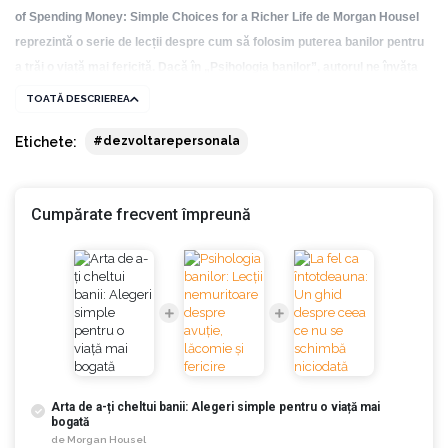
of Spending Money: Simple Choices for a Richer Life de Morgan Housel
reprezintă o serie de lecții despre cum să folosim puterea banilor pentru
a trăi o viață mai fericită. Dacă în „Psihologia banilor”, autorul ne învăța
cum să acumulăm avere, în cartea de față Morgan Housel ne învață cum
TOATĂ DESCRIEREA
să o folosim.
Etichete:
#dezvoltarepersonala
Autorul pornește de la premisa că majoritatea dintre noi nu știm cum să
cheltuim banii. Alergăm după lucruri care îi impresionează pe alții, dar
care nu ne fac mai fericiți. Economisim la nesfârșit, temându-ne să
Cumpărate frecvent împreună
cheltuim bani până și pe ceea ce ne-ar face viața cu adevărat mai bună.
Confundăm admirația cu invidia, confortul cu excesul și utilitatea cu
statutul.
„Arta de a-ți cheltui banii” nu oferă strategii financiare, trucuri rapide sau
soluții universale, ci o mai bună înțelegere a modului în care relația cu banii
ne modelează deciziile și cum putem schimba această relație astfel încât
banii să înceapă să lucreze pentru noi.
Arta de a-ți cheltui banii: Alegeri simple pentru o viață mai
Morgan Housel este partener la The Collaborative Fund – o firmă de capital
bogată
de risc axată pe finanțarea companiilor din domeniul tehnologiei. A câștigat
de
Morgan Housel