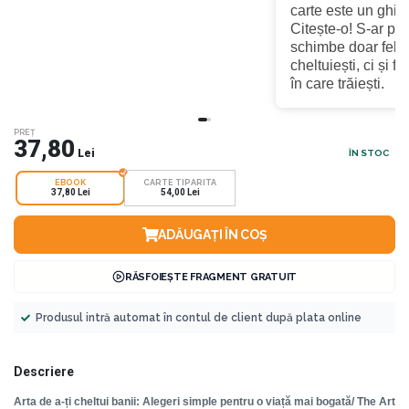
carte este un ghid 
Citește-o! S-ar put
schimbe doar felul
cheltuiești, ci și fe
în care trăiești.
PREȚ
37,80
Lei
ÎN STOC
EBOOK
CARTE TIPARITA
37,80 Lei
54,00 Lei
ADĂUGAȚI ÎN COȘ
RĂSFOIEȘTE FRAGMENT GRATUIT
Produsul intră automat în contul de client după plata online
Descriere
Arta de a-ți cheltui banii: Alegeri simple pentru o viață mai bogată/ The Art