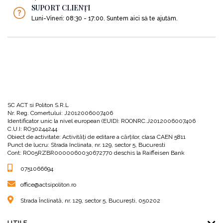
SUPORT CLIENȚI
Luni-Vineri: 08:30 - 17:00. Suntem aici să te ajutăm.
SC ACT si Politon S.R.L
Nr. Reg. Comertului: J2012006007406
Identificator unic la nivel european (EUID): ROONRC.J2012006007406
C.U.I: RO30244244
Obiect de activitate: Activităţi de editare a cărţilor, clasa CAEN 5811
Punct de lucru: Strada Inclinata, nr. 129, sector 5, Bucuresti
Cont: RO05RZBR0000060030672770 deschis la Raiffeisen Bank
0751066694
office@actsipoliton.ro
Strada Înclinată, nr. 129, sector 5, București, 050202
UTILE