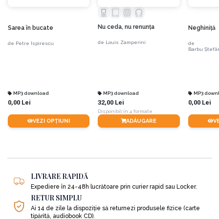
Nu ceda, nu renunţa
Sarea în bucate
Neghiniţă
de
Louis Zamperini
de
Petre Ispirescu
de
Barbu Ştefă
MP3 download
MP3 download
MP3 down
0,00 Lei
32,00 Lei
0,00 Lei
Disponibil în 4 formate
VEZI OPȚIUNI
ADĂUGARE
V
LIVRARE RAPIDĂ
Expediere în 24-48h lucrătoare prin curier rapid sau Locker.
RETUR SIMPLU
Ai 14 de zile la dispoziție să returnezi produsele fizice (carte
tipărită, audiobook CD).