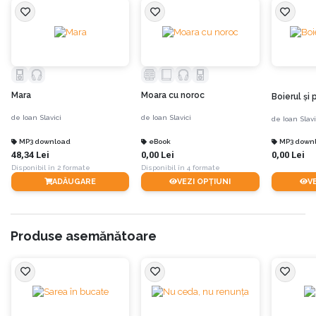
1894, apare la București revista ilustrată „Vatra”, sub conducerea lui Slavici,
Caragiale și Coșbuc.
Mara
Moara cu noroc
Boierul şi 
de
Ioan Slavici
de
Ioan Slavici
de
Ioan Slavi
MP3 download
eBook
MP3 down
48,34 Lei
0,00 Lei
0,00 Lei
Disponibil în 2 formate
Disponibil în 4 formate
ADĂUGARE
VEZI OPȚIUNI
V
Produse asemănătoare