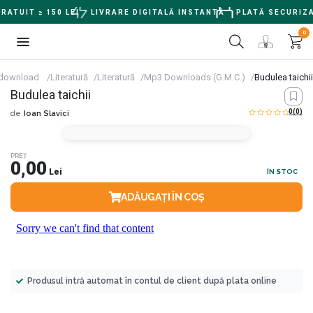
TUIT ≥ 150 LEI
LIVRARE DIGITALĂ INSTANTĂ
PLATĂ SECURIZA
0
 download
Literatură
Literatură
Mp3 Downloads (G.M.C.)
Budulea taichii
Budulea taichii
0
(0)
de
Ioan Slavici
PREȚ
0,00
Lei
ÎN STOC
ADĂUGAȚI ÎN COȘ
Produsul intră automat în contul de client după plata online