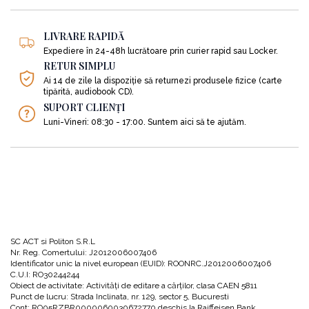
LIVRARE RAPIDĂ
Expediere în 24-48h lucrătoare prin curier rapid sau Locker.
RETUR SIMPLU
Ai 14 de zile la dispoziție să returnezi produsele fizice (carte
tipărită, audiobook CD).
SUPORT CLIENȚI
Luni-Vineri: 08:30 - 17:00. Suntem aici să te ajutăm.
SC ACT si Politon S.R.L
Nr. Reg. Comertului: J2012006007406
Identificator unic la nivel european (EUID): ROONRC.J2012006007406
C.U.I: RO30244244
Obiect de activitate: Activităţi de editare a cărţilor, clasa CAEN 5811
Punct de lucru: Strada Inclinata, nr. 129, sector 5, Bucuresti
Cont: RO05RZBR0000060030672770 deschis la Raiffeisen Bank