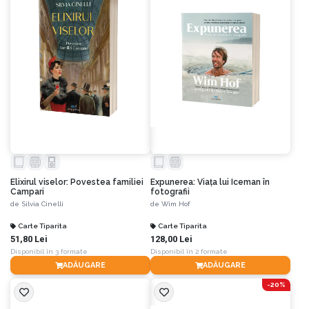
Elixirul viselor: Povestea familiei
Expunerea: Viața lui Iceman în
Campari
fotografii
de
Silvia Cinelli
de
Wim Hof
Carte Tiparita
Carte Tiparita
51,80 Lei
128,00 Lei
Disponibil în 3 formate
Disponibil în 2 formate
ADĂUGARE
ADĂUGARE
-20%