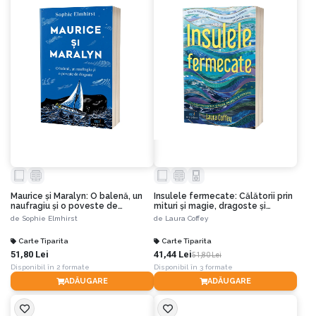
Maurice și Maralyn: O balenă, un
Insulele fermecate: Călătorii prin
naufragiu și o poveste de
mituri și magie, dragoste și
dragoste
pierdere
de
Sophie Elmhirst
de
Laura Coffey
Carte Tiparita
Carte Tiparita
51,80 Lei
41,44 Lei
51,80 Lei
Disponibil în 2 formate
Disponibil în 3 formate
ADĂUGARE
ADĂUGARE