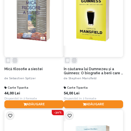
Mică filosofie a siestei
În căutarea lui Dumnezeu și a
Guinness: O biografie a berii care a
schimbat lumea
de
Sébastien Spitzer
de
Stephen Mansfield
Carte Tiparita
Carte Tiparita
44,00 Lei
54,00 Lei
Disponibil în 2 formate
Disponibil în 2 formate
ADĂUGARE
ADĂUGARE
-30%