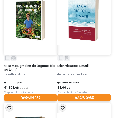
Mica mea grădină de legume bio
Mică filosofie a mării
pe 15m²
de
Arthur Motté
de
Laurence Devillairs
Carte Tiparita
Carte Tiparita
41,30 Lei
44,00 Lei
59,00 Lei
Disponibil în 2 formate
Disponibil în 2 formate
ADĂUGARE
ADĂUGARE