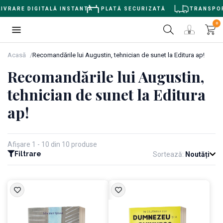
VRARE DIGITALĂ INSTANTĂ
PLATĂ SECURIZATĂ
TRANSPORT 
0
Acasă
Recomandările lui Augustin, tehnician de sunet la Editura ap!
Recomandările lui Augustin,
tehnician de sunet la Editura
ap!
Afișare 1 - 10 din 10 produse
Filtrare
Sortează:
Noutăți