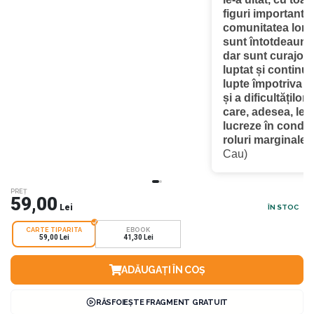
figuri importante 
comunitatea lor.
sunt întotdeauna
dar sunt curajoas
luptat și continu
lupte împotriva p
și a dificultăților
care, adesea, le 
lucreze în condiți
roluri marginale.”
Cau)
PREȚ
59,00
Lei
ÎN STOC
CARTE TIPARITA
EBOOK
59,00 Lei
41,30 Lei
ADĂUGAȚI ÎN COȘ
RĂSFOIEȘTE FRAGMENT GRATUIT