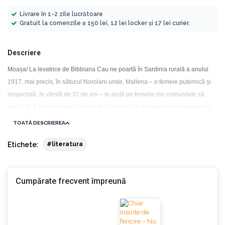
Livrare în 1-2 zile lucrătoare
Gratuit la comenzile ≥ 150 lei, 12 lei locker și 17 lei curier.
Descriere
Moașa/ La levatrice de Bibbiana Cau ne poartă în Sardinia rurală a anului
1917, mai precis, în sătucul Norolani unde, Mallena – o femeie puternică și
respectată, în vârstă de 37 de ani – le ajută pe femeile din comunitate să
nască fără a le cere bani în schimb, folosindu-se de cunoștințele moștenite
de la mama ei.
TOATĂ DESCRIEREA
„La levatrice” este un impresionant tablou de viață care surprinde
Etichete:
#literatura
aproximativ trei luni din viața Mallenei și a comunității din care face parte.
Trei luni în care totul se schimbă și viața ei se rescrie pornind de la alte
coordonate.
Cumpărate frecvent împreună
Pentru scrierea cărții de față, Bibbiana Cau s-a documentat minuțios citind
numeroase documente și texte din acea perioadă, articole de ziar și legi,
precum și regulamente locale. Așa cum mărturisește chiar ea în nota de la