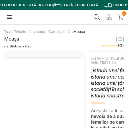
LIVRARE DIGITALĂ INSTANTĂ
PLATĂ SECURIZATĂ
TRANSPOR
0
Toate Titlurile
Literatură
Carte tipărită
Moașa
Moașa
0
(0)
de
Bibbiana Cau
UN ROMAN TULBURĂT
AMINTEȘTE CĂ
„istoria unei fem
istoria unei com
istoria unei țări,
societăți în sch
istoria noastră, 
Această carte s-a
nevoia de a spun
femeilor pe care i
le-a uitat, cu toa