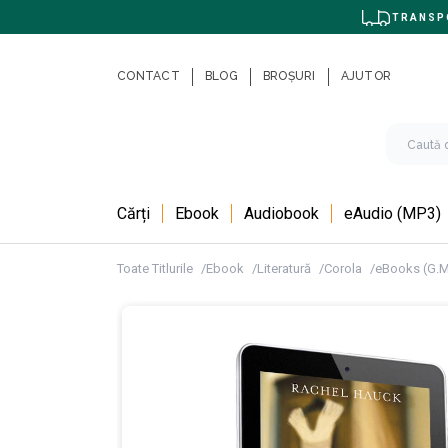
TRANSPO
CONTACT
BLOG
BROȘURI
AJUTOR
Cărți
Ebook
Audiobook
eAudio (MP3)
Toate Titlurile
Ebook
Literatură
Corola
eBooks (G.M