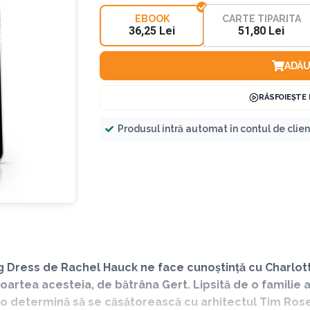
EBOOK
CARTE TIPARITA
36,25 Lei
51,80 Lei
ADĂU
RĂSFOIEȘTE
Produsul intră automat în contul de clie
 Dress de Rachel Hauck ne face cunoștință cu Charlott
oartea acesteia, de bătrâna Gert. Lipsită de o familie a
e o determină să se căsătorească cu arhitectul Tim Rose,