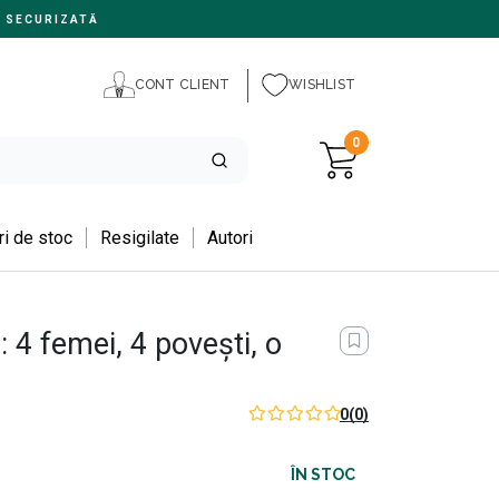
 SECURIZATĂ
CONT CLIENT
WISHLIST
0
i de stoc
Resigilate
Autori
 4 femei, 4 povești, o
0
(0)
ÎN STOC