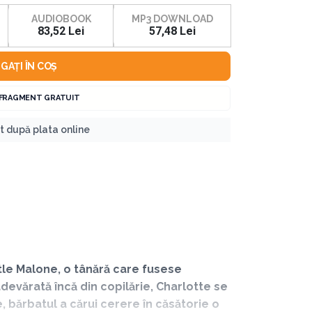
AUDIOBOOK
MP3 DOWNLOAD
83,52 Lei
57,48 Lei
GAȚI ÎN COȘ
 FRAGMENT GRATUIT
nt după plata online
le Malone, o tânără care fusese
devărată încă din copilărie, Charlotte se
 bărbatul a cărui cerere în căsătorie o