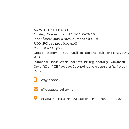
Charlotte are sentimentul straniu că bărbatul e
Cufărul este atât de bine închis, încât, e nev
povestea rochiei din interior? Răspunsurile vor
SC ACT si Politon S.R.L
„- Care-i povestea ta, rochițo? șopti Cha
Nr. Reg. Comertului: J2012006007406
Identificator unic la nivel european (EUID):
ROONRC.J2012006007406
C.U.I: RO30244244
Curiozitatea o împinge pe Charlotte să afle a
Obiect de activitate: Activităţi de editare a cărţilor, clasa CAE
5811
Așa va ajunge rând pe rând la Hillary Saltons
Punct de lucru: Strada Inclinata, nr. 129, sector 5, Bucuresti
Cont: RO05RZBR0000060030672770 deschis la Raiffeisen
toate acestea, adevărata origine a rochiei răm
Bank
inițial?
0751066694
office@actsipoliton.ro
„Rochia păstra inimile altor patru femei.
Strada Înclinată, nr. 129, sector 5, București, 050202
de mult își dorise să facă parte din povest
Cum își va reveni Tim după cumplitul accident 
pe Emily și Daniel Ludlow? Ce legătură a exi