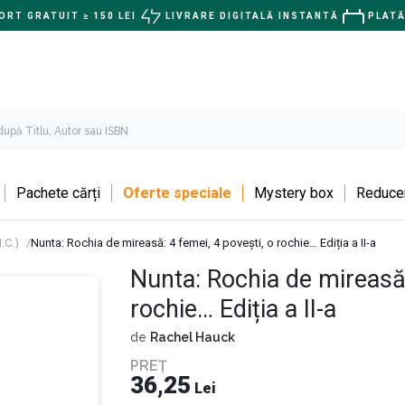
RT GRATUIT ≥ 150 LEI
LIVRARE DIGITALĂ INSTANTĂ
PLATĂ
Pachete cărți
Oferte speciale
Mystery box
Reducer
.C.)
Nunta: Rochia de mireasă: 4 femei, 4 povești, o rochie… Ediția a II-a
Nunta: Rochia de mireasă:
rochie… Ediția a II-a
de
Rachel Hauck
PREȚ
36,25
Lei