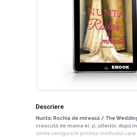
Descriere
Nunta: Rochia de mireasă / The Wedding
crescută de mama ei, și, ulterior, după m
simte nesigură în privința motivului car