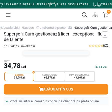
LIVRARE DIGITALĂ INSTANTĂ
PLATĂ SECURIZATĂ
TRANSPO
0
t/Leadership
Succes
Transformare personală
Superșefi: Cum gestionează
Superșefi: Cum gestionează liderii excepționali fluxul
de talente
0
(0)
de
Sydney Finkelstein
PREȚ
34,78
Lei
ÎN STOC
EBOOK
AUDIOBOOK
MP3 DOWNLOAD
34,78 Lei
62,37 Lei
43,66 Lei
ADĂUGAȚI ÎN COȘ
Produsul intră automat în contul de client după plata online