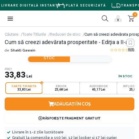
LIVRARE DIGITALĂ INSTANTĂ
PLATĂ SECURIZATĂ
TRANSPOR
0
Căutare
Toate Titlurile
Reduceri de stoc
Cum să creezi adevărata prosper
Cum să creezi adevărata prosperitate - Ediţia a II-a
0
(0)
de
Shakti Gawain
REDUCERI DE
STOC
PREȚ
33,83
Lei
ÎN STOC
CARTE TIPARITA
EBOOK
AUDIOBOOK
MP3 DOW
33,83 Lei
23,68 Lei
40,17 Lei
25,87 
ADĂUGAȚI ÎN COȘ
RĂSFOIEȘTE FRAGMENT GRATUIT
Livrare în 1-2 zile lucrătoare
Gratuit la comenzile ≥ 150 lei, 12 lei locker și 17 lei curier.