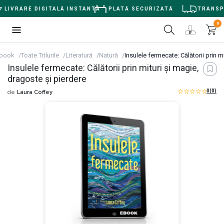
LIVRARE DIGITALĂ INSTANTĂ
PLATĂ SECURIZATĂ
TRANSPOR
0
book
Toate Titlurile
Literatură
Natură
Insulele fermecate: Călătorii prin m
Insulele fermecate: Călătorii prin mituri și magie,
dragoste și pierdere
0
(0)
de
Laura Coffey