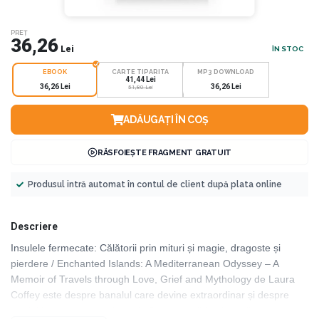
PREȚ
36,26
Lei
ÎN STOC
EBOOK
CARTE TIPARITA
MP3 DOWNLOAD
41,44 Lei
36,26 Lei
36,26 Lei
51,80 Lei
ADĂUGAȚI ÎN COȘ
RĂSFOIEȘTE FRAGMENT GRATUIT
Produsul intră automat în contul de client după plata online
Descriere
Insulele fermecate: Călătorii prin mituri și magie, dragoste și
pierdere / Enchanted Islands: A Mediterranean Odyssey – A
Memoir of Travels through Love, Grief and Mythology de Laura
Coffey este despre banalul care devine extraordinar și despre
modul în care putem alege de fiecare dată în viață să