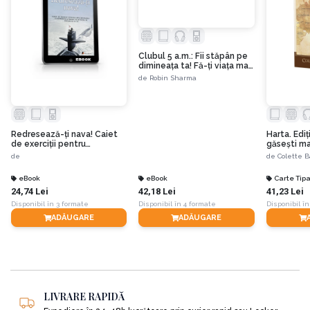
Clubul 5 a.m.: Fii stăpân pe
dimineața ta! Fă-ți viața mai
bună! Ediția a II-a
de
Robin Sharma
Redresează-ţi nava! Caiet
Harta. Ediț
de exerciţii pentru
găseşti mag
implementarea
povestea vi
de
de
Colette B
leadershipului bazat pe
intenţie în organizaţia ta
eBook
eBook
Carte Tipa
24,74 Lei
42,18 Lei
41,23 Lei
Disponibil în 3 formate
Disponibil în 4 formate
Disponibil în
ADĂUGARE
ADĂUGARE
LIVRARE RAPIDĂ