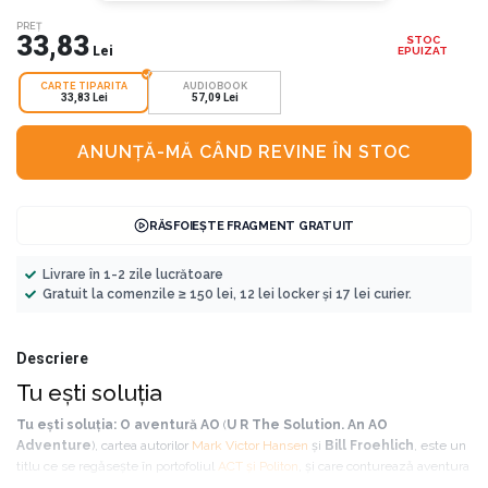
PREȚ
33,83
STOC
Lei
EPUIZAT
CARTE TIPARITA
AUDIOBOOK
33,83 Lei
57,09 Lei
ANUNȚĂ-MĂ CÂND REVINE ÎN STOC
RĂSFOIEȘTE FRAGMENT GRATUIT
Livrare în 1-2 zile lucrătoare
Gratuit la comenzile ≥ 150 lei, 12 lei locker și 17 lei curier.
Descriere
Tu ești soluția
Tu eşti soluţia: O aventură AO
(
U R The Solution. An AO
Adventure
), cartea autorilor
Mark Victor Hansen
şi
Bill Froehlich
, este un
titlu ce se regăsește în portofoliul
ACT şi Politon
, și care conturează aventura
suprarealistă a doi copii inocenţi pe nume Ashley şi Brian, care s-au rătăcit şi