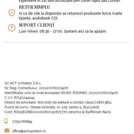
Expediere în 24-48h lucrătoare prin curier rapid sau Locker.
RETUR SIMPLU
Ai 14 de zile la dispoziție să returnezi produsele fizice (carte
tipărită, audiobook CD).
SUPORT CLIENȚI
Luni-Vineri: 08:30 - 17:00. Suntem aici să te ajutăm.
SC ACT si Politon S.R.L
Nr. Reg. Comertului: J2012006007406
Identificator unic la nivel european (EUID): ROONRC.J2012006007406
C.U.I: RO30244244
Obiect de activitate: Activităţi de editare a cărţilor, clasa CAEN 5811
Punct de lucru: Strada Inclinata, nr. 129, sector 5, Bucuresti
Cont: RO05RZBR0000060030672770 deschis la Raiffeisen Bank
0751066694
office@actsipoliton.ro