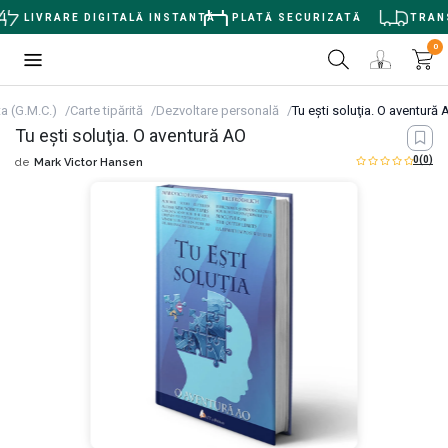
LIVRARE DIGITALĂ INSTANTĂ
PLATĂ SECURIZATĂ
TRANSP
0
ta (G.M.C.)
Carte tipărită
Dezvoltare personală
Tu eşti soluţia. O aventură 
Tu eşti soluţia. O aventură AO
0
(0)
de
Mark Victor Hansen