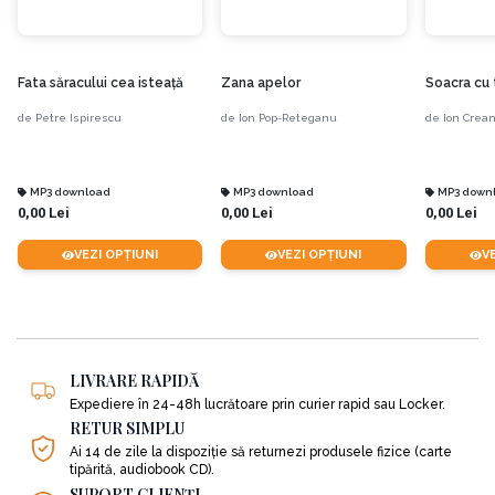
bolii și apoi a decesului lui Eminescu, și al Veronicăi Micle.
Ion Creangă moare pe data de 31 decembrie 1889, în casa sa din cartierul
Fata săracului cea isteaţă
Zana apelor
Soacra cu t
Țicău. Este înmormântat la 2 ianuarie 1890 la cimitirul Eternitatea din Iași.
de
Petre Ispirescu
de
Ion Pop-Reteganu
de
Ion Crea
MP3 download
MP3 download
MP3 down
0,00 Lei
0,00 Lei
0,00 Lei
VEZI OPȚIUNI
VEZI OPȚIUNI
V
LIVRARE RAPIDĂ
Expediere în 24-48h lucrătoare prin curier rapid sau Locker.
RETUR SIMPLU
Ai 14 de zile la dispoziție să returnezi produsele fizice (carte
tipărită, audiobook CD).
SUPORT CLIENȚI