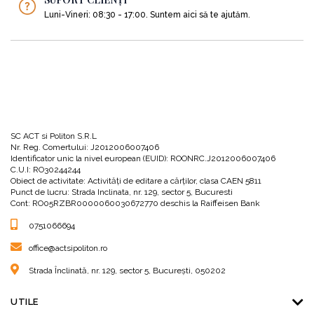
Luni-Vineri: 08:30 - 17:00. Suntem aici să te ajutăm.
SC ACT si Politon S.R.L
Nr. Reg. Comertului: J2012006007406
Identificator unic la nivel european (EUID): ROONRC.J2012006007406
C.U.I: RO30244244
Obiect de activitate: Activităţi de editare a cărţilor, clasa CAEN 5811
Punct de lucru: Strada Inclinata, nr. 129, sector 5, Bucuresti
Cont: RO05RZBR0000060030672770 deschis la Raiffeisen Bank
0751066694
office@actsipoliton.ro
Strada Înclinată, nr. 129, sector 5, București, 050202
UTILE