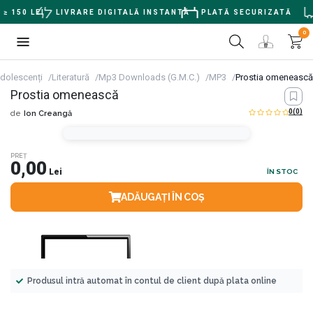
 150 LEI
LIVRARE DIGITALĂ INSTANTĂ
PLATĂ SECURIZATĂ
0
 adolescenți
Literatură
Mp3 Downloads (G.M.C.)
MP3
Prostia omenească
Prostia omenească
0
(0)
de
Ion Creangă
PREȚ
0,00
Lei
ÎN STOC
ADĂUGAȚI ÎN COȘ
Produsul intră automat în contul de client după plata online