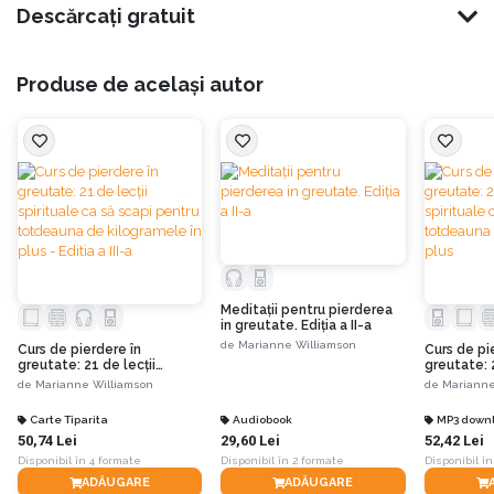
un dar de la ea.”
Descărcați gratuit
Ideea principală este aceea că doar spiritul are puterea să reprogrameze
pozitiv și permanent atât mintea conștientă, cât și pe cea subconștientă.
Produse de același autor
Vindecarea holistică a oricărei afecțiuni presupune exercitarea unei puteri
interne și externe, iar mâncatul compulsiv nu este cu nimic diferit.
Principiile călăuzitoare ale acestor lecții prezente în carte sunt:
Corpul în sine este complet neutru. El nu provoacă nimic, este întru-
totul un efect, nu o cauză.
Meditaţii pentru pierderea
in greutate. Ediția a II-a
Cauza greutății excesive nu este nici dieta necorespunzătoare și nici
de
Marianne Williamson
Curs de pierdere în
Curs de pi
lipsa de mișcare. Mintea este cauza; corpul este efectul. Cauza
greutate: 21 de lecţii
greutate: 2
greutății excesive se află în minte.
spirituale ca să scapi pentru
spirituale 
de
Marianne Williamson
de
Marianne
totdeauna de kilogramele
totdeauna
în plus - Editia a III-a
în plus
Carte Tiparita
Audiobook
MP3 down
50,74 Lei
29,60 Lei
52,42 Lei
Cauza greutății excesive este frica, ce reprezintă un loc din mintea
Disponibil în 4 formate
ta, unde iubirea este blocată.
Disponibil în 2 formate
Disponibil în
ADĂUGARE
ADĂUGARE