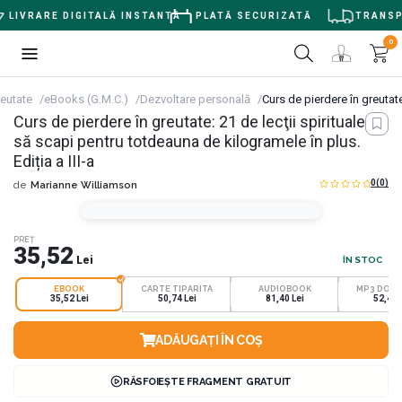
LIVRARE DIGITALĂ INSTANTĂ
PLATĂ SECURIZATĂ
TRANSPO
0
reutate
eBooks (G.M.C.)
Dezvoltare personală
Curs de pierdere în greutate
Curs de pierdere în greutate: 21 de lecţii spirituale ca
să scapi pentru totdeauna de kilogramele în plus.
Ediția a III-a
0
(0)
de
Marianne Williamson
PREȚ
35,52
Lei
ÎN STOC
EBOOK
CARTE TIPARITA
AUDIOBOOK
MP3 DOW
35,52 Lei
50,74 Lei
81,40 Lei
52,42 
ADĂUGAȚI ÎN COȘ
RĂSFOIEȘTE FRAGMENT GRATUIT