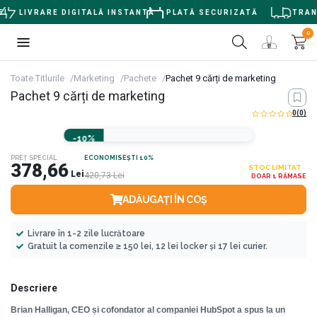
I
LIVRARE DIGITALĂ INSTANTĂ
PLATĂ SECURIZATĂ
TRANS
0
Toate Titlurile
Marketing
Pachete
Pachet 9 cărți de marketing
Pachet 9 cărți de marketing
0
(0)
-10%
PREȚ SPECIAL
ECONOMISEȘTI 10%
378,66
STOC LIMITAT
Lei
420,73
Lei
DOAR 1 RĂMASE
ADĂUGAȚI ÎN COȘ
Livrare în 1-2 zile lucrătoare
Gratuit la comenzile ≥ 150 lei, 12 lei locker și 17 lei curier.
Descriere
Brian Halligan, CEO și cofondator al companiei HubSpot a spus la un