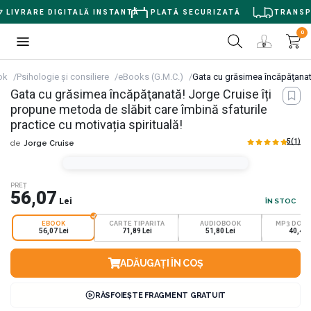
LIVRARE DIGITALĂ INSTANTĂ
PLATĂ SECURIZATĂ
TRANSPOR
0
ok
Psihologie și consiliere
eBooks (G.M.C.)
Gata cu grăsimea încăpăţanată!
Gata cu grăsimea încăpăţanată! Jorge Cruise îți
propune metoda de slăbit care îmbină sfaturile
practice cu motivația spirituală!
5
(1)
de
Jorge Cruise
PREȚ
56,07
Lei
ÎN STOC
EBOOK
CARTE TIPARITA
AUDIOBOOK
MP3 DOW
56,07 Lei
71,89 Lei
51,80 Lei
40,40 
ADĂUGAȚI ÎN COȘ
RĂSFOIEȘTE FRAGMENT GRATUIT