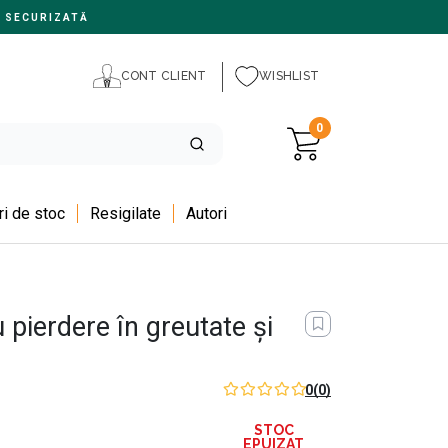
 SECURIZATĂ
CONT CLIENT
WISHLIST
0
i de stoc
Resigilate
Autori
 pierdere în greutate şi
0
(0)
STOC
EPUIZAT