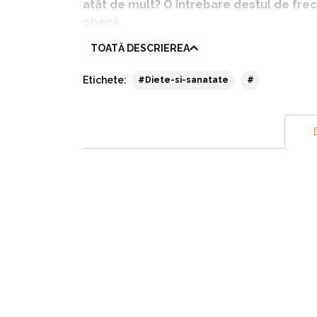
atât de mult? O întrebare destul de fre
obeză…
TOATĂ DESCRIEREA
Așadar, într-o eră în care pierderea în greutat
Etichete:
#Diete-si-sanatate
#
plus poate fi exprimată în doar două cuvinte: 
suplimentare, emoții precum furia, frica, rese
tehnica reducerii stresului prin tapotare sau
Jessica Ortner a studiat jurnalismul digital 
totodată co-producătoarea filmului documen
evenimentului anual care adună peste 500.00
că în spatele acestor performanțe se ascunde
Ceea ce o distinge pe ea de celelalte femei c
tapotării, o tehnică de reducere a stresului c
vindecat-o de o răceală ce o ținuse două zile 