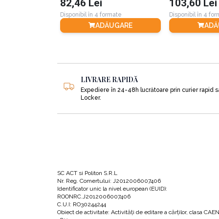
82,46 Lei
103,60 Lei
Disponibil în 4 formate
Disponibil în 4 fo
ADĂUGARE
ADĂ
Dincolo de faptul că tapotarea te poate ajuta
a aproape oricărui alt tip de durere), pentru i
Vreau să încep! Ce trebuie să fac?
LIVRARE RAPIDĂ
Expediere în 24-48h lucrătoare prin curier rapid 
Locker.
Autoarea îți explică pe parcursul cărții pas cu
1.
Stabilirea țintei – „Sunt foarte stresată în l
2.
Evaluează intensitatea țintei tale de la 0 la
3.
Creează o afirmație de pregătire (p.48)
SC ACT si Politon S.R.L
Nr. Reg. Comertului: J2012006007406
4.
Tapotează pe punctul de pe muchea palmei, cu
Identificator unic la nivel european (EUID):
ROONRC.J2012006007406
5.
Tapotează ușor prin cele opt puncte din se
C.U.I: RO30244244
Obiect de activitate: Activităţi de editare a cărţilor, clasa CAE
șapte ori fiecare punct (p. 49). Repetă proced