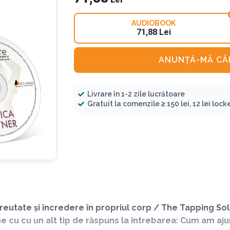
AUDIOBOOK
71,88 Lei
ANUNȚĂ-MĂ CÂN
Livrare în 1-2 zile lucrătoare
Gratuit la comenzile ≥ 150 lei, 12 lei locker
reutate și încredere în propriul corp / The Tapping So
e cu cu un alt tip de răspuns la întrebarea: Cum am aj