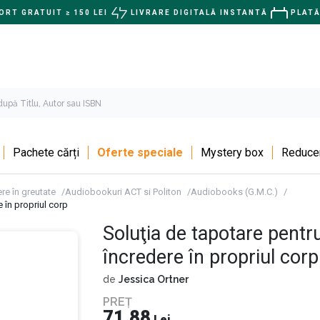
RT GRATUIT ≥ 150 LEI
LIVRARE DIGITALĂ INSTANTĂ
PLATĂ
Pachete cărți
Oferte speciale
Mystery box
Reducer
re în greutate
Audiobookuri ACT si Politon
Audiobooks (G.M.C.)
e în propriul corp
Soluţia de tapotare pentru
încredere în propriul corp
de
Jessica Ortner
PREȚ
71,88
Lei