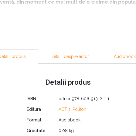
cventă, din moment ce mai mult de o treime din popula
e a devenit o industrie de miliarde de dolari, soluția propusă d
controlul emoțiilor. Potrivit autoarei, care s-a confruntat ea î
ntimentele și vina îți deturnează cele mai bune intenții, afectâ
 EFT (Emotional Freedom Technique) poate fi soluția pentru scă
Detalii produs
Detalii despre autor
Audiobook
la New York Academy, fiind momentan clasată în topul celor ma
tar The Tapping Solution, autoarea programului online Weig
Detalii produs
0 de oameni din toată lumea, The Tapping World Summit. Ceea
 o simplă femeie care s-a luptat mult timp cu kilogramele în 
ISBN:
ortner-978-606-913-211-1
Editura
ACT si Politon
are se luptă cu aceeași problemă, este faptul că ea a găsit o 
Format:
Audiobook
are implică tapotarea în puncte de acupresură. Autoarea a fost 
la pat. Ulterior, a încercat să se folosească de tapotare pentr
Greutate:
0.08 kg